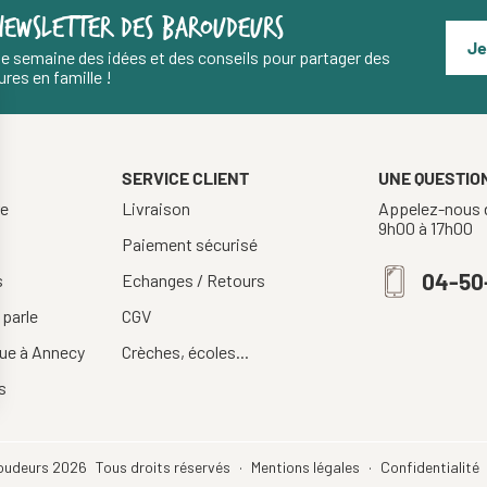
NEWSLETTER DES BAROUDEURS
Je
e semaine des idées et des conseils pour partager des
res en famille !
SERVICE CLIENT
UNE QUESTION
re
Livraison
Appelez-nous d
9h00 à 17h00
Paiement sécurisé
04-50
s
Echanges / Retours
 parle
CGV
ue à Annecy
Crèches, écoles...
s
oudeurs 2026
Tous droits réservés
Mentions légales
Confidentialité