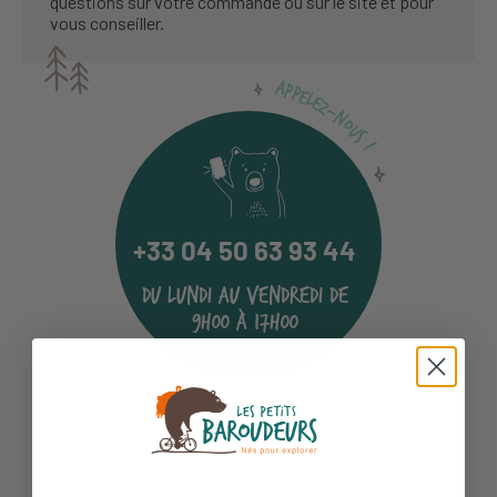
questions sur votre commande ou sur le site et pour
vous conseiller.
Appelez-nous !
+33 04 50 63 93 44
du lundi au vendredi de
9h00 à 17h00