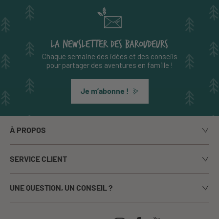
LA NEWSLETTER DES BAROUDEURS
Chaque semaine des idées et des conseils
pour partager des aventures en famille !
Je m’abonne !
À PROPOS
Notre histoire
SERVICE CLIENT
Le blog
Livraison
Nos marques
UNE QUESTION, UN CONSEIL ?
Paiement sécurisé
La presse en parle
Appelez-nous du lundi au vendredi de 9h00 à 17h00
Echanges / Retours
Notre boutique à Annecy