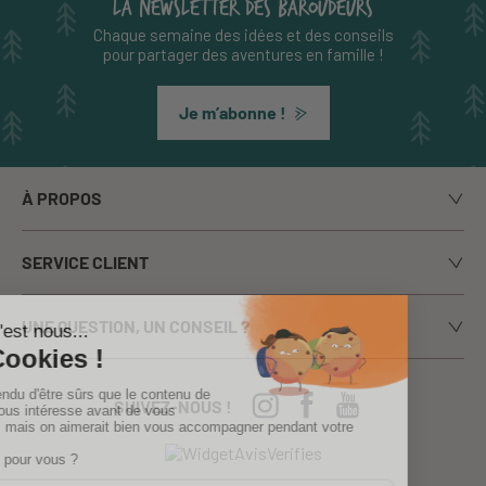
LA NEWSLETTER DES BAROUDEURS
Chaque semaine des idées et des conseils
pour partager des aventures en famille !
Je m’abonne !
À PROPOS
Notre histoire
SERVICE CLIENT
Le blog
Livraison
Nos marques
UNE QUESTION, UN CONSEIL ?
Paiement sécurisé
La presse en parle
Appelez-nous du lundi au vendredi de 9h00 à 17h00
Echanges / Retours
Notre boutique à Annecy
CGV
04-50-63-93-44
SUIVEZ-NOUS !
Nos Festivals
Crèches, écoles...