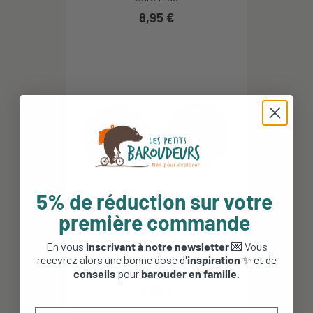
8,95 €
5% de réduction sur votre
première commande
En vous
inscrivant à notre newsletter
💌 Vous
Pastilles de dentifrice bio - Sloe -
recevrez alors une bonne dose d'
inspiration
✨ et de
Fraise
conseils
pour
barouder en famille
.
6,50 €