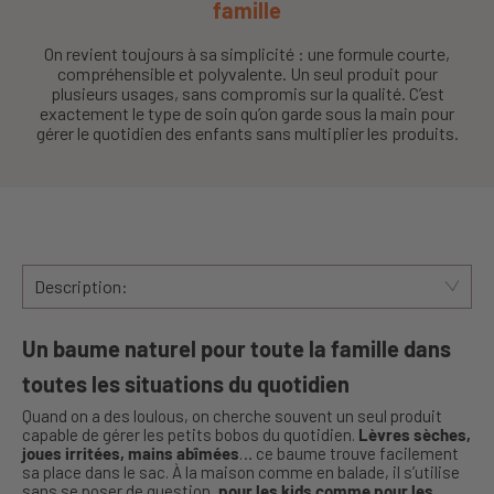
famille
On revient toujours à sa simplicité : une formule courte,
compréhensible et polyvalente. Un seul produit pour
plusieurs usages, sans compromis sur la qualité. C’est
exactement le type de soin qu’on garde sous la main pour
gérer le quotidien des enfants sans multiplier les produits.
Description:
Un baume naturel pour toute la famille dans
toutes les situations du quotidien
Quand on a des loulous, on cherche souvent un seul produit
capable de gérer les petits bobos du quotidien.
Lèvres sèches,
joues irritées, mains abîmées
… ce baume trouve facilement
sa place dans le sac. À la maison comme en balade, il s’utilise
sans se poser de question,
pour les kids comme pour les