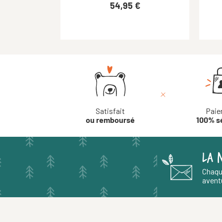
54,95 €
54,95 €
Satisfait
Paie
ou remboursé
100% s
LA 
Chaqu
aventu