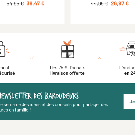
54,00 €
44,95 €
54,95 €
43,20 €
22,48 €
38,47 €
44,95 €
39,00 €
0,00 €
26,97 €
ment
Dès 75 € d'achats
Livrais
écurisé
livraison offerte
en 2
NEWSLETTER DES BAROUDEURS
Je
e semaine des idées et des conseils pour partager des
res en famille !