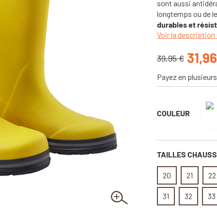
sont aussi antidér
longtemps ou de le
durables et résis
Voir la description 
31,96
39,95 €
Payez en plusieurs
COULEUR
TAILLES CHAUS
20
21
22
31
32
33