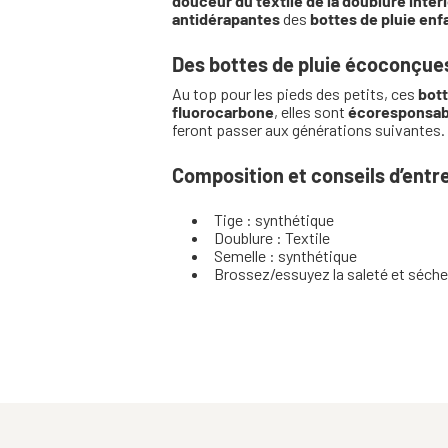
douceur
du
textile de la doublure intér
antidérapantes
des
bottes de pluie enf
Des bottes de pluie écoconçue
Au top pour les pieds des petits, ces
bott
fluorocarbone
, elles sont
écoresponsab
feront passer aux générations suivantes.
Composition et conseils d’entr
Tige : synthétique
Doublure : Textile
Semelle : synthétique
Brossez/essuyez la saleté et séch