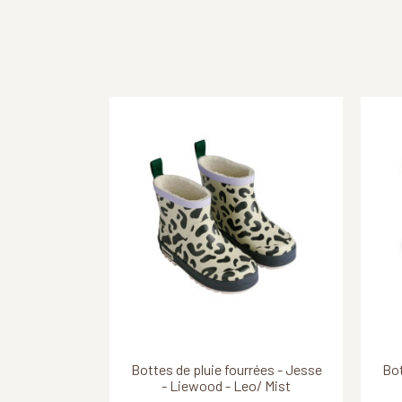
Découvrir ce produit
Découvrir ce produit
Bottes de pluie fourrées - Jesse
Bottes de pluie fourrées - Jesse
Bot
Bo
B
- Liewood - Leo/ Mist
- Liewood - Classic...