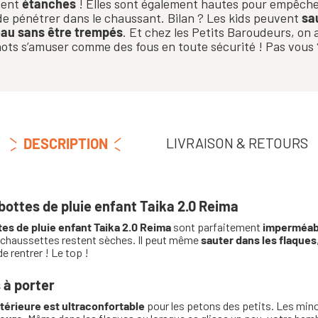
ment
étanches
! Elles sont également hautes pour empêche
e pénétrer dans le chaussant. Bilan ? Les kids peuvent
sa
’eau sans être trempés
. Et chez les Petits Baroudeurs, on a
ots s’amuser comme des fous en toute sécurité ! Pas vous 
LIVRAISON & RETOURS
DESCRIPTION
bottes de pluie enfant Taika 2.0 Reima
tes de pluie enfant Taika 2.0 Reima
sont parfaitement
imperméab
es chaussettes restent sèches. Il peut même
sauter dans les flaques
 rentrer ! Le top !
 à porter
térieure est ultraconfortable
pour les petons des petits. Les minot