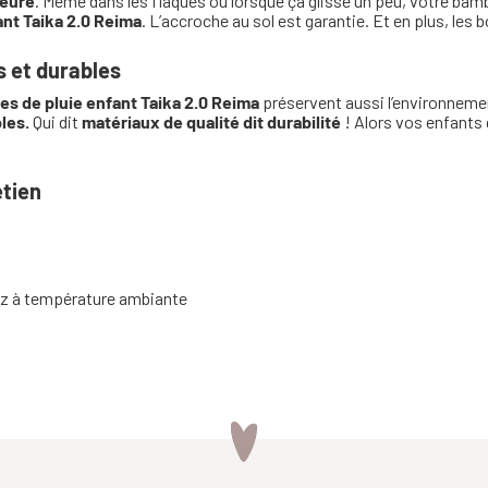
ieure
. Même dans les flaques ou lorsque ça glisse un peu, votre bam
ant Taika 2.0 Reima
. L’accroche au sol est garantie. Et en plus, les
s et durables
es de pluie enfant Taika 2.0 Reima
préservent aussi l’environneme
les.
Qui dit
matériaux de qualité dit durabilité
! Alors vos enfants
etien
ez à température ambiante