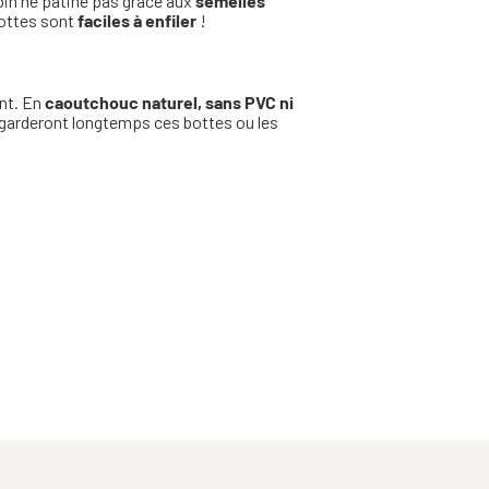
bin ne patine pas grâce aux
semelles
 bottes sont
faciles à enfiler
!
nt. En
caoutchouc naturel, sans PVC ni
 garderont longtemps ces bottes ou les