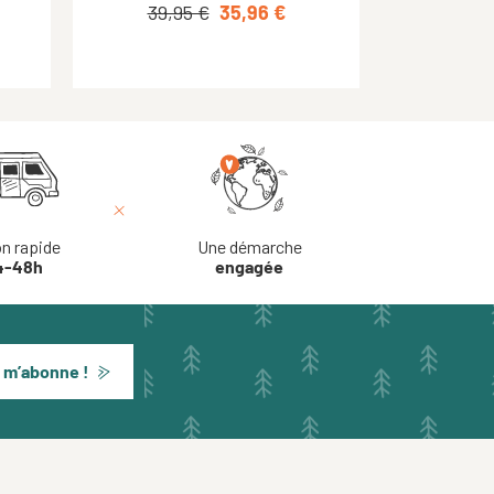
44,95 €
39,95 €
40,46 €
35,96 €
on rapide
Une démarche
4-48h
engagée
 m’abonne !