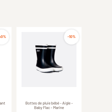
40%
50%
-10%
-10%
Découvrir ce produit
Découvrir ce produit
Baby
fant
ly
Bottes de pluie enfant Aigle -
Bottes de pluie bébé - Aigle -
Baby Flac - Marine
Lolly Pop - Rouge