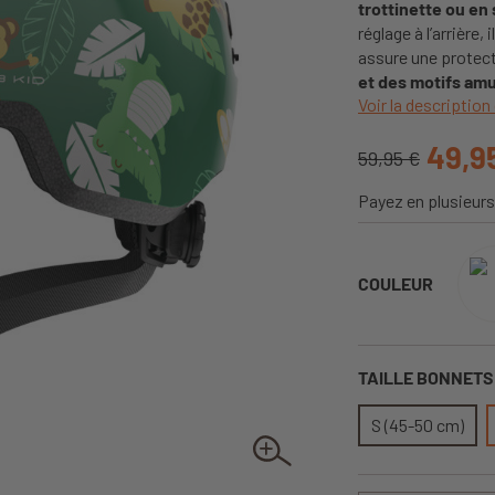
trottinette ou e
réglage à l’arrière,
assure une protecti
et des motifs amu
Voir la description 
49,9
59,95 €
Payez en plusieurs
COULEUR
TAILLE BONNET
S (45-50 cm)