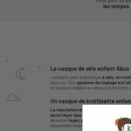
Mold pour sa lég
les tempes
Le casque de vélo enfant Abus 
Lorsqu’on part à l’aventure
à vélo, en tro
pour ça ! Son
système de réglage est ult
un espace réglable au-dessus la molette,
Un casque de trottinette enfan
La réputation de la marque Abus en mati
aussi léger que solide.
D’une grande qual
de rester
léger, protecteur et durable d
descendant bien derrière sa nuque.
Ainsi,