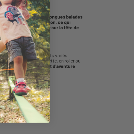
te confortable pour de longues balades
 travers les trous d’aération, ce qui
oux,
il se fera vite oublier sur la tête de
n style urbain et ses motifs variés
nheur. À vélo, en trottinette, en roller ou
 touche de modernité et d'aventure