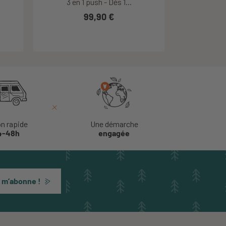
3 en 1 push - Dès 1...
Deluxe+ - Micro -...
124,90 €
99,90 €
112,41 €
on rapide
Une démarche
4-48h
engagée
 m’abonne !