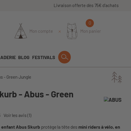
Livraison offerte dès 75€ d'achats
0
Mon compte
Mon panier
ADERIE
BLOG
FESTIVALS
s - Green Jungle
kurb - Abus - Green
5
Voir les avis
(1)
o enfant Abus Skurb
protège la tête des
mini riders à vélo, en