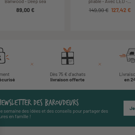
LED - 2 à 5 ans - Rouge
Banwood - Deep sea
Banwood - Olive
pliable - Avec LED -...
Scoot and Ride -...
Scoot and Ride -...
79,90 €
49,00 €
89,00 €
67,92 €
149,90 €
119,90 €
119,90 €
127,42 €
107,91 €
107,91 €
ment
Dès 75 € d'achats
Livrais
écurisé
livraison offerte
en 2
NEWSLETTER DES BAROUDEURS
Je
e semaine des idées et des conseils pour partager des
res en famille !