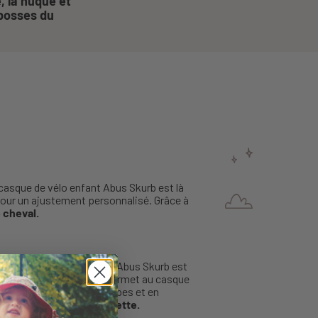
e, la nuque et
 bosses du
 casque de vélo enfant Abus Skurb est là
our un ajustement personnalisé. Grâce à
 cheval.
, ce casque de vélo enfant Abus Skurb est
 extérieure. Ce système permet au casque
nt en enveloppant ses tempes et en
teboard ou de la trottinette.