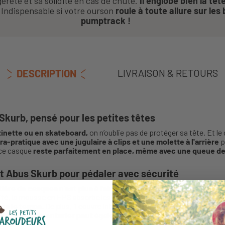
èreté et sa solidité en cas de chute.
Il englobe bien la têt
.
Indispensable si votre ourson
roule à toute allure sur les
pumptrack !
LIVRAISON & RETOURS
DESCRIPTION
Skurb, pensé pour les petites têtes
ttinette ou en skateboard,
on n’oublie pas de protéger sa tête. Et le
ra-pratique avec une jugulaire à clips et une molette à l'arrière
p
 ce casque
reste parfaitement en place, même avec une queue de
t Abus Skurb pour pédaler avec sécurité
ère de casques n’est plus à faire !
Grâce à la technologie In Mold
ité, la mousse en EPS absorbe les chocs et fusionne avec la coque
ans le temps.
De plus, il couvre intégralement la tête de votre enfa
 votre petit aventurier peut également le porter pour faire du ska