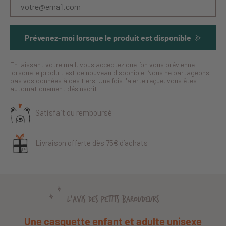
Prévenez-moi lorsque le produit est disponible
En laissant votre mail, vous acceptez que l’on vous prévienne
lorsque le produit est de nouveau disponible. Nous ne partageons
pas vos données à des tiers. Une fois l'alerte reçue, vous êtes
automatiquement désinscrit.
Satisfait ou remboursé
Livraison offerte dès 75€ d’achats
L'AVIS DES PETITS BAROUDEURS
Une casquette enfant et adulte unisexe