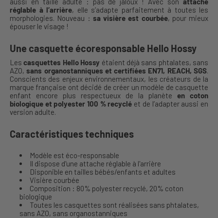
aussi en taille adulte : pas de jaloux ! Avec son
attache
réglable à l’arrière
, elle s’adapte parfaitement à toutes les
morphologies. Nouveau :
sa visière est courbée
, pour mieux
épouser le visage !
Une casquette écoresponsable Hello Hossy
Les
casquettes Hello Hossy
étaient déjà sans phtalates, sans
AZO,
sans organostanniques et certifiées EN71, REACH, SGS
.
Conscients des enjeux environnementaux, les créateurs de la
marque française ont décidé de créer un modèle de casquette
enfant encore plus respectueux de la planète
en coton
biologique et polyester 100 % recyclé
et de l’adapter aussi en
version adulte.
Caractéristiques techniques
Modèle est éco-responsable
Il dispose d'une attache réglable à l'arrière
Disponible en tailles bébés/enfants et adultes
Visière courbée
Composition : 80% polyester recyclé, 20% coton
biologique
Toutes les casquettes sont réalisées sans phtalates,
sans AZO, sans organostanniques