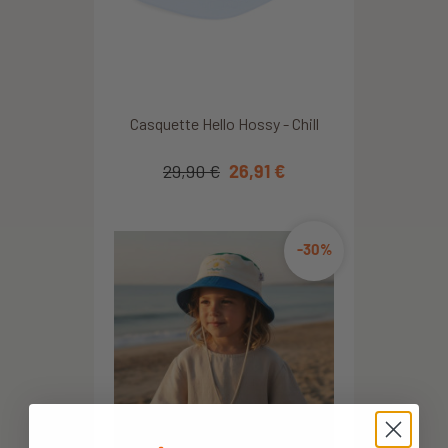
Casquette Hello Hossy - Chill
29,90 €
26,91 €
-30%