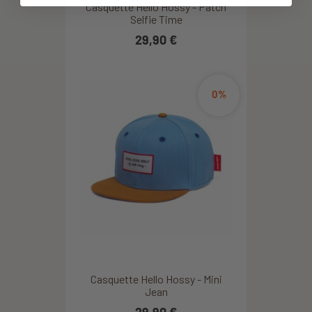
Casquette Hello Hossy - Patch
Selfie Time
29,90 €
0%
Casquette Hello Hossy - Mini
Jean
29,90 €