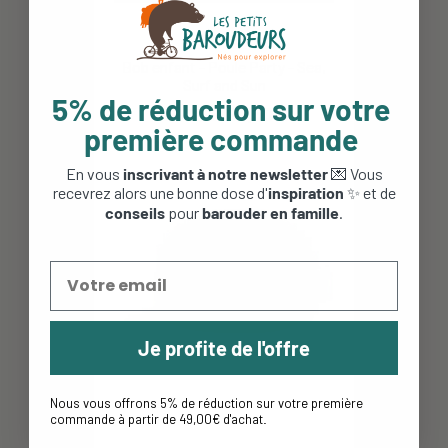
Bob enfant - Poule Party - Sea,
Surf and Sun
5% de réduction sur votre
35,00 €
24,50 €
première commande
En vous
inscrivant à notre newsletter
💌 Vous
recevrez alors une bonne dose d'
inspiration
✨ et de
conseils
pour
barouder en famille
.
Je profite de l'offre
Nous vous offrons 5% de réduction sur votre première
commande à partir de 49,00€ d'achat
.