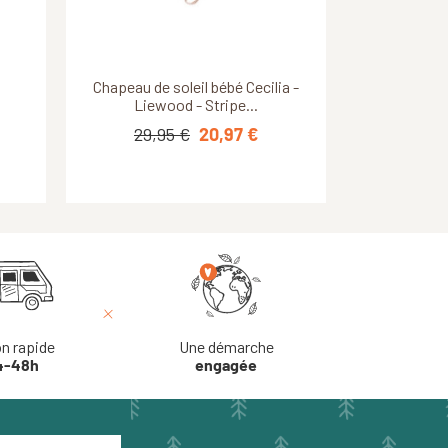
Découvrir ce produit
Découvrir ce produit
sy -
sco
Chapeau anti-UV bébé réversible
Chapeau de soleil bébé Cecilia -
- Lassig - Vagues...
Liewood - Stripe...
29,95 €
21,95 €
20,97 €
17,56 €
on rapide
Une démarche
4-48h
engagée