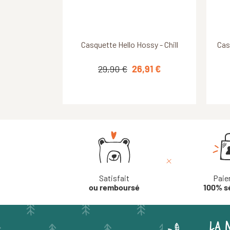
Découvrir ce produit
Découvrir ce produit
Casquette Hello Hossy - Patch
Casquette Hello Hossy - Chill
Cas
Cas
C
Cactus
29,90 €
29,90 €
26,91 €
26,91 €
Satisfait
Paie
ou remboursé
100% s
LA 