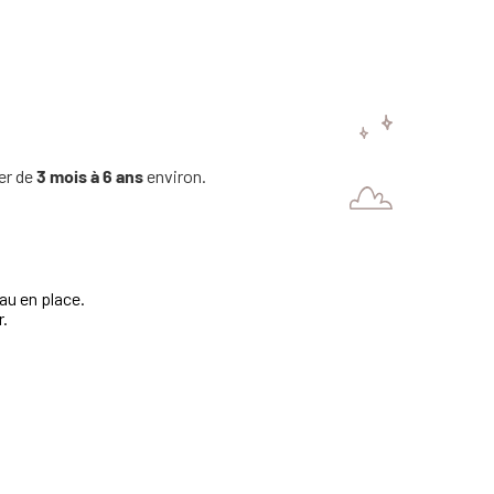
ler de
3 mois à 6 ans
environ.
au en place.
r.