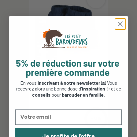
5% de réduction sur votre
première commande
Chaussons softshell Lego -
En vous
inscrivant à notre newsletter
💌 Vous
Lwaripo 700 - Dark Navy -...
recevrez alors une bonne dose d'
inspiration
✨ et de
19,95 €
11,97 €
conseils
pour
barouder en famille
.
-10%
Je profite de l'offre