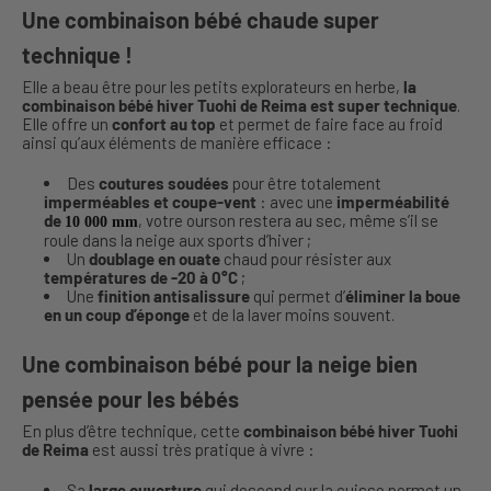
Une combinaison bébé chaude super
technique !
Elle a beau être pour les petits explorateurs en herbe,
la
combinaison bébé hiver Tuohi de Reima est super technique
.
Elle offre un
confort au top
et permet de faire face au froid
ainsi qu’aux éléments de manière efficace :
Des
coutures soudées
pour être totalement
imperméables et coupe-vent
: avec une
imperméabilité
de
, votre ourson restera au sec, même s’il se
10 000 mm
roule dans la neige aux sports d’hiver ;
Un
doublage en ouate
chaud pour résister aux
températures de -20 à 0°C
;
Une
finition antisalissure
qui permet d’
éliminer la boue
en un coup d’éponge
et de la laver moins souvent.
Une combinaison bébé pour la neige bien
pensée pour les bébés
En plus d’être technique, cette
combinaison bébé hiver Tuohi
de Reima
est aussi très pratique à vivre :
Sa
large ouverture
qui descend sur la cuisse permet un