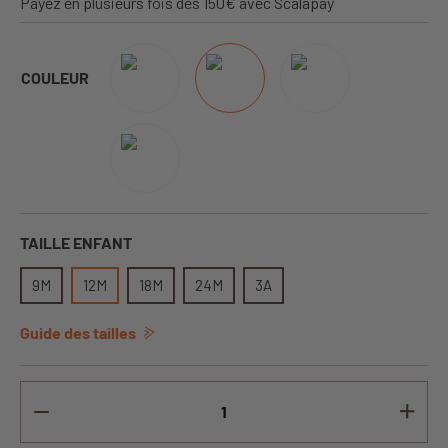
Payez en plusieurs fois dès 150€ avec Scalapay
COULEUR
TAILLE ENFANT
9M
12M
18M
24M
3A
Guide des tailles