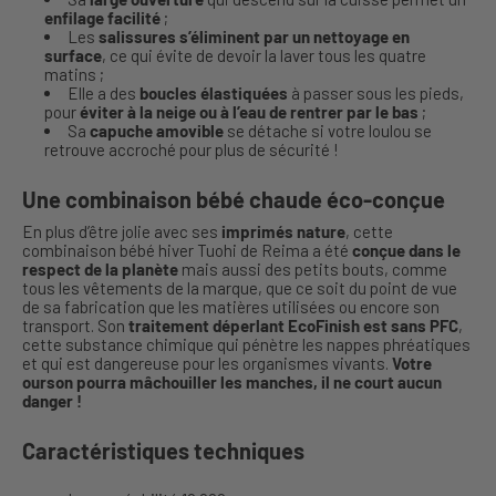
enfilage facilité
;
Les
salissures s’éliminent par un nettoyage en
surface
, ce qui évite de devoir la laver tous les quatre
matins ;
Elle a des
boucles élastiquées
à passer sous les pieds,
pour
éviter à la neige ou à l’eau de rentrer par le bas
;
Sa
capuche amovible
se détache si votre loulou se
retrouve accroché pour plus de sécurité !
Une combinaison bébé chaude éco-conçue
En plus d’être jolie avec ses
imprimés nature
, cette
combinaison bébé hiver Tuohi de Reima a été
conçue dans le
respect de la planète
mais aussi des petits bouts, comme
tous les vêtements de la marque, que ce soit du point de vue
de sa fabrication que les matières utilisées ou encore son
transport. Son
traitement déperlant EcoFinish est sans PFC
,
cette substance chimique qui pénètre les nappes phréatiques
et qui est dangereuse pour les organismes vivants.
Votre
ourson pourra mâchouiller les manches, il ne court aucun
danger !
Caractéristiques techniques