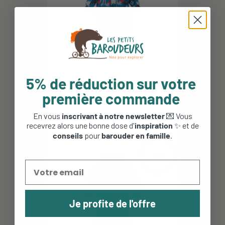
5% de réduction sur votre
Combinaison hiver bébé Lappi -
première commande
Reima - Bright Blue
149,95 €
59,98 €
En vous
inscrivant à notre newsletter
💌 Vous
recevrez alors une bonne dose d'
inspiration
✨ et de
conseils
pour
barouder en famille
.
0%
Je profite de l'offre