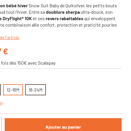
on bébé hiver
Snow Suit Baby de Quiksilver, les petits bouts
ud tout l'hiver. Entre sa
doublure sherpa
ultra-douce, son
 DryFlight® 10K
et ses
revers rabattables
qui enveloppent
te combinaison allie confort, protection et praticité pour les
de l'article
7 €
 fois dès 150€ avec Scalapay
12-18M
18-24M
Ajouter au panier