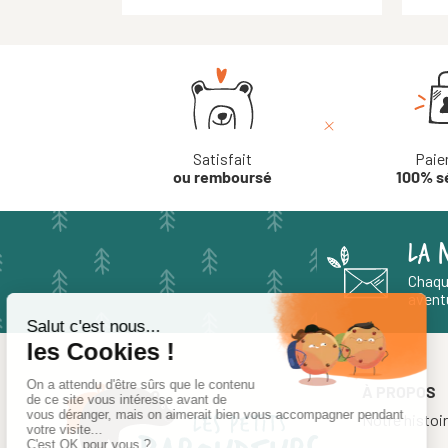
Satisfait
Paie
ou remboursé
100% s
LA 
Chaqu
aventu
À PROPOS
Notre histoi