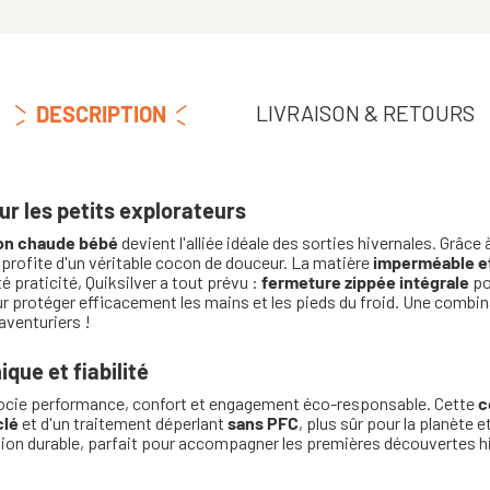
LIVRAISON & RETOURS
DESCRIPTION
our les petits explorateurs
on chaude bébé
devient l'alliée idéale des sorties hivernales. Grâce
 profite d'un véritable cocon de douceur. La matière
imperméable et
é praticité, Quiksilver a tout prévu :
fermeture zippée intégrale
po
 protéger efficacement les mains et les pieds du froid. Une combina
aventuriers !
ique et fiabilité
cie performance, confort et engagement éco-responsable. Cette
c
clé
et d'un traitement déperlant
sans PFC
, plus sûr pour la planète 
tion durable, parfait pour accompagner les premières découvertes h