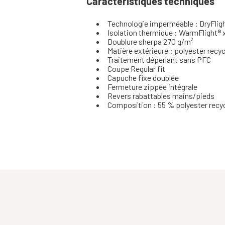
Caractéristiques techniques
Technologie imperméable : DryFlig
Isolation thermique : WarmFlight® x
Doublure sherpa 270 g/m²
Matière extérieure : polyester recy
Traitement déperlant sans PFC
Coupe Regular fit
Capuche fixe doublée
Fermeture zippée intégrale
Revers rabattables mains/pieds
Composition : 55 % polyester recyc