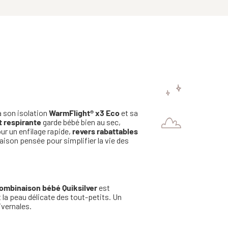
 à son isolation
WarmFlight® x3 Eco
et sa
 respirante
garde bébé bien au sec,
ur un enfilage rapide,
revers rabattables
ison pensée pour simplifier la vie des
ombinaison bébé Quiksilver
est
et la peau délicate des tout-petits. Un
ivernales.