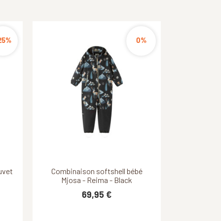
35%
25%
0%
Découvrir ce produit
Découvrir ce produit
uvet
Suit
lor
Combinaison softshell bébé
Combinaison softshell bébé
0
Mjosa - Reima - Blooming...
Mjosa - Reima - Black
69,95 €
69,95 €