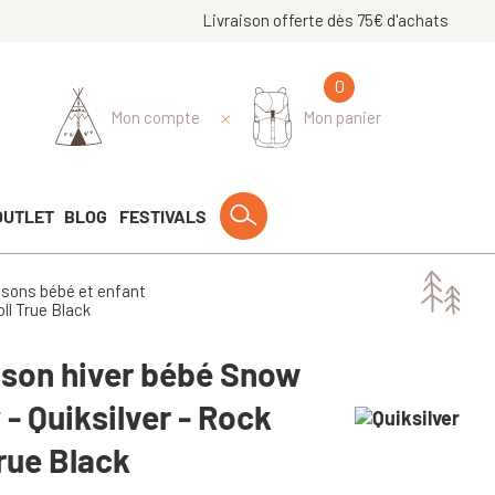
Livraison offerte dès 75€ d'achats
0
Mon compte
Mon panier
OUTLET
BLOG
FESTIVALS
sons bébé et enfant
ll True Black
son hiver bébé Snow
 - Quiksilver - Rock
True Black