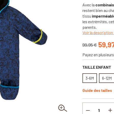
Avec la
combinais
restent bien au cha
tissu
imperméable
les extrémités, cet
parents.
Voir la description 
59,9
99,95 €
Payez en plusieurs
TAILLE ENFANT
3-6M
6-12M
Guide des tailles