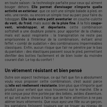
en toute saison : la technologie parfaite pour ceux qui aiment
bouger dehors.
Elle permet d’envisager n’importe quelle
activité en extérieur
, que ce soit une simple balade à pied, en
vélo, une rando, ou encore un simple tour au parc pour faire du
toboggan.
Elle isole votre petit aventurier
en couche-culotte
du vent, du froid
, mais aussi
de la pluie fine
. À la fois
coupe-
vent, windstopper, et déperlante
, cette combinaison
softshell a une doublure polaire, pour apporter de la chaleur,
mais est aussi respirante : la transpiration ne reste pas
emprisonnée à l’intérieur de la combinaison, évitant ainsi
l’effet « combi de sudation » des combinaisons imperméables
classiques. Enfin, aucun risque que l’air ne pénètre par le bas
du pantalon : des élastiques passent sous le pied, permettant
d’enfiler des bottes facilement et de bien isoler du moindre
courant d’air. Le top du confort !
Un vêtement résistant et bien pensé
Outre son aspect technique, ce qui fait que l’on a absolument
voulu vous proposer cette combinaison, c’est aussi parce
qu
’elle est réellement résistante
, bien plus que n’importe quel
produit pour enfant que vous trouverez sur le marché. Elle a
été conçue pour être portée par des bébés, avides d’aventure,
et qui ont autre chose à faire que de faire attention à ne pas
abîmer leurs vêtements. Que vous ayez une fille ou un garçon,
les pantalons finissent toujours par se trouer au niveau de