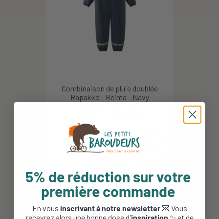
Combinaison de pluie doublée
Rapakko - Reima - Navy
89,95 €
76,46 €
0%
5% de réduction sur votre
première commande
En vous
inscrivant à notre newsletter
💌 Vous
recevrez alors une bonne dose d'
inspiration
✨ et de