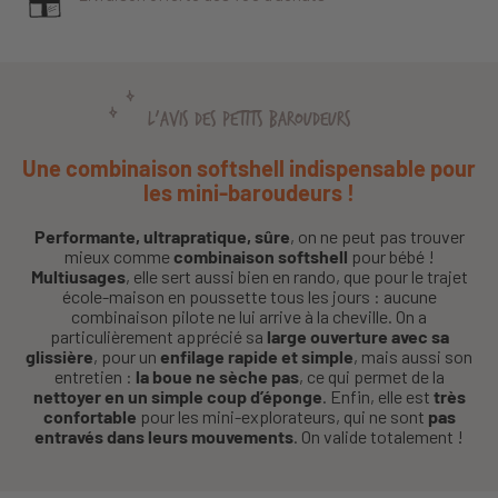
L'AVIS DES PETITS BAROUDEURS
Une combinaison softshell indispensable pour
les mini-baroudeurs !
Performante, ultrapratique, sûre
, on ne peut pas trouver
mieux comme
combinaison softshell
pour bébé !
Multiusages
, elle sert aussi bien en rando, que pour le trajet
école-maison en poussette tous les jours : aucune
combinaison pilote ne lui arrive à la cheville. On a
particulièrement apprécié sa
large ouverture avec sa
glissière
, pour un
enfilage rapide et simple
, mais aussi son
entretien :
la boue ne sèche pas
, ce qui permet de la
nettoyer en un simple coup d’éponge
. Enfin, elle est
très
confortable
pour les mini-explorateurs, qui ne sont
pas
entravés dans leurs mouvements
. On valide totalement !