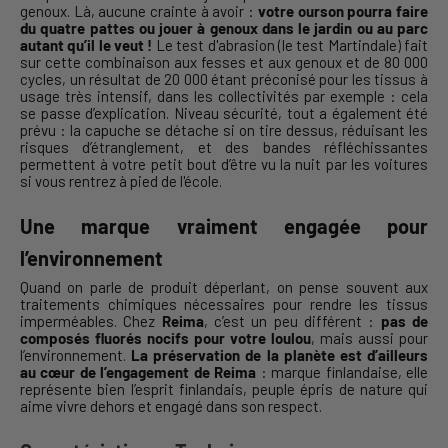
genoux. Là, aucune crainte à avoir :
votre ourson pourra faire
du quatre pattes ou jouer à genoux dans le jardin ou au parc
autant qu’il le veut !
Le test d'abrasion (le test Martindale) fait
sur cette combinaison aux fesses et aux genoux et de 80 000
cycles, un résultat de 20 000 étant préconisé pour les tissus à
usage très intensif, dans les collectivités par exemple : cela
se passe d’explication. Niveau sécurité, tout a également été
prévu : la capuche se détache si on tire dessus, réduisant les
risques d’étranglement, et des bandes réfléchissantes
permettent à votre petit bout d’être vu la nuit par les voitures
si vous rentrez à pied de l'école.
Une marque vraiment engagée pour
l’environnement
Quand on parle de produit déperlant, on pense souvent aux
traitements chimiques nécessaires pour rendre les tissus
imperméables. Chez
Reima
, c’est un peu différent :
pas de
composés fluorés nocifs pour votre loulou
, mais aussi pour
l’environnement.
La préservation de la planète est d’ailleurs
au cœur de l’engagement de Reima
: marque finlandaise, elle
représente bien l’esprit finlandais, peuple épris de nature qui
aime vivre dehors et engagé dans son respect.