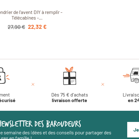
Découvrir ce produit
ndrier de l’avent DIY à remplir -
Télécabines -...
27,90 €
22,32 €
ment
Dès 75 € d'achats
Livrais
écurisé
livraison offerte
en 2
NEWSLETTER DES BAROUDEURS
Je
e semaine des idées et des conseils pour partager des
res en famille !