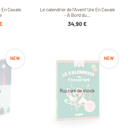
it
Découvrir ce produit
e En Cavale
Le calendrier de l'Avent'Ure En Cavale
e
- À Bord du...
 €
34,90 €
NEW
NEW