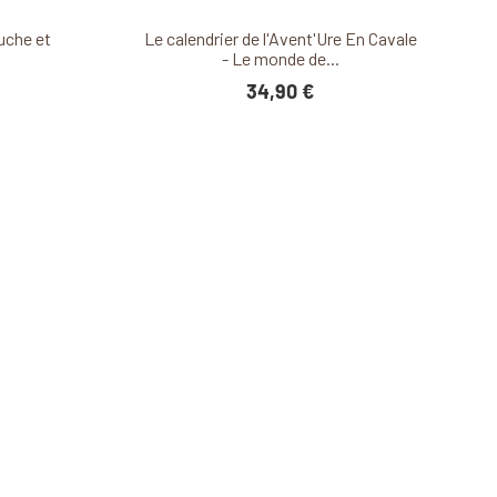
it
Découvrir ce produit
ouche et
Le calendrier de l'Avent'Ure En Cavale
- Le monde de...
34,90 €