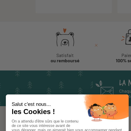
Satisfait
Paie
ou remboursé
100% s
LA 
Chaqu
aventu
À PROPOS