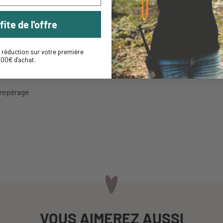
 Knife
fite de l'offre
au scout
réduction sur votre première
ac
,00€ d'achat
.
 traditionnel
 repérage
VOUS AIMEREZ AUSSI