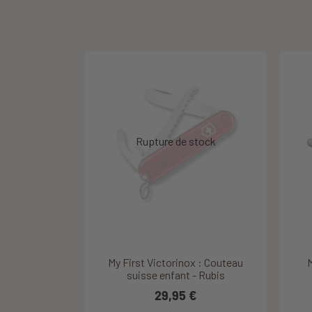
Découvrir ce produit
Découvrir ce produit
My First Victorinox : Couteau
My First Victorinox : Couteau
Mon
Mon
M
suisse enfant - Rubis
suisse enfant - Pink
29,95 €
29,95 €