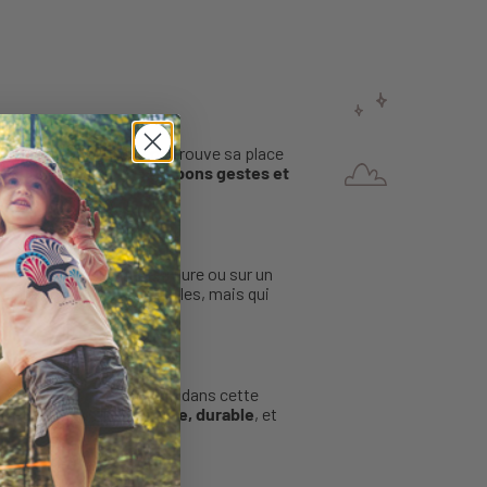
 explorateur Huckleberry trouve sa place
lte
, pour
apprendre les bons gestes et
orter facilement à la ceinture ou sur un
idement. Des détails simples, mais qui
teau explorateur s’inscrit dans cette
n retrouve un
objet simple, durable
, et