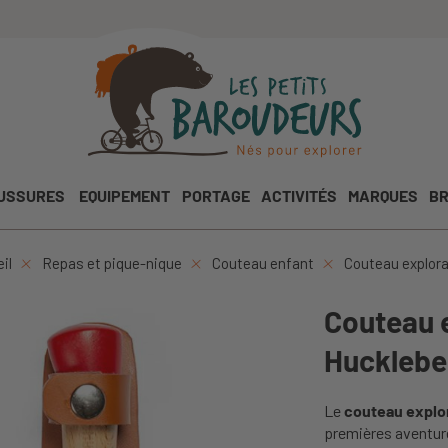
USSURES
EQUIPEMENT
PORTAGE
ACTIVITÉS
MARQUES
BR
il
Repas et pique-nique
Couteau enfant
Couteau explora
Couteau e
Hucklebe
Le
couteau explo
premières aventur