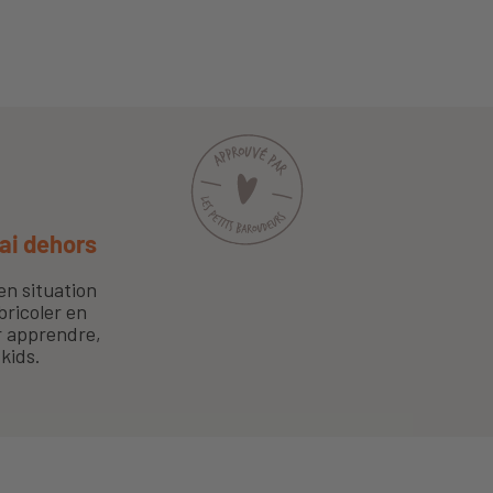
ai dehors
en situation
bricoler en
ur apprendre,
kids.