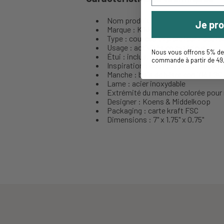
Nom produit : Huckleberry Explorer
Je pro
Marque : Kikkerland
Type : couteau explorateur / coute
Usage : activités en extérieur
Nous vous offrons 5% de 
Étui : inclus, fixation ceinture ou s
commande à partir de 49
Inspiration : couteau scout suédois
Manche : bois de hêtre certifié FSC
Lame : acier inoxydable
Extrémité du manche colorée pour
Designer : Koens & Middelkoop
Packaging : carte kraft FSC
Dimensions : 7" x 1.75" x 0.75"