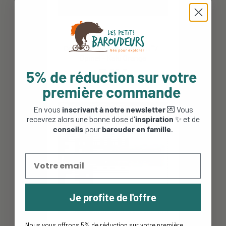
Couteau Outdoor Junior N°7 -
Opinel - Kaki Orange
16,90 €
5% de réduction sur votre
première commande
En vous
inscrivant à notre newsletter
💌 Vous
recevrez alors une bonne dose d'
inspiration
✨ et de
conseils
pour
barouder en famille
.
Je profite de l'offre
Nous vous offrons 5% de réduction sur votre première