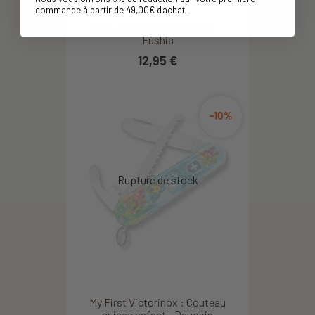
commande à partir de 49,00€ d'achat
.
Mon premier Opinel enfant -
Fushia
12,95 €
-10%
My First Victorinox : Couteau
suisse enfant - Dauphin