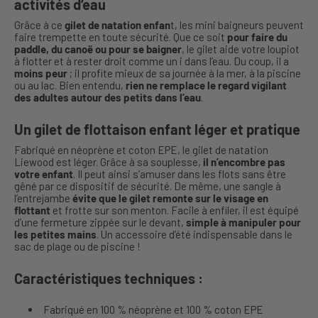
activités d’eau
Grâce à ce
gilet de natation enfan
t, les mini baigneurs peuvent
faire trempette en toute sécurité. Que ce soit
pour faire du
paddle, du canoë ou pour se baigner
, le gilet aide votre loupiot
à flotter et à rester droit comme un i dans l’eau. Du coup, il a
moins peur
; il profite mieux de sa journée à la mer, à la piscine
ou au lac. Bien entendu,
rien ne remplace le regard vigilant
des adultes autour des petits dans l’eau
.
Un gilet de flottaison enfant léger et pratique
Fabriqué en néoprène et coton EPE, le gilet de natation
Liewood est léger. Grâce à sa souplesse,
il n’encombre pas
votre enfant
. Il peut ainsi s’amuser dans les flots sans être
gêné par ce dispositif de sécurité. De même, une sangle à
l’entrejambe
évite que le gilet remonte sur le visage en
flottant
et frotte sur son menton. Facile à enfiler, il est équipé
d’une fermeture zippée sur le devant,
simple à manipuler pour
les petites mains
. Un accessoire d’été indispensable dans le
sac de plage ou de piscine !
Caractéristiques techniques :
Fabriqué en 100 % néoprène et 100 % coton EPE