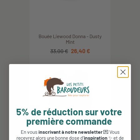
Bouée Liewood Donna - Dusty
Mint
33,00 €
26,40 €
5% de réduction sur votre
première commande
En vous
inscrivant à notre newsletter
💌 Vous
recevrez alors une bonne dose d'
inspiration
✨ et de