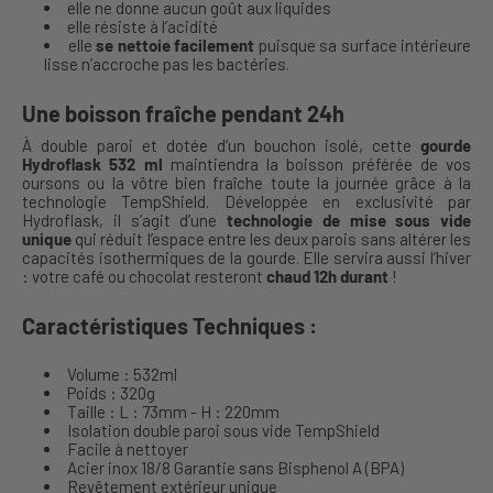
elle ne donne aucun goût aux liquides
elle résiste à l’acidité
elle
se nettoie facilement
puisque sa surface intérieure
lisse n’accroche pas les bactéries.
Une boisson fraîche pendant 24h
À double paroi et dotée d’un bouchon isolé, cette
gourde
Hydroflask 532 ml
maintiendra la boisson préférée de vos
oursons ou la vôtre bien fraîche toute la journée grâce à la
technologie TempShield. Développée en exclusivité par
Hydroflask, il s’agit d’une
technologie de mise sous vide
unique
qui réduit l’espace entre les deux parois sans altérer les
capacités isothermiques de la gourde. Elle servira aussi l’hiver
: votre café ou chocolat resteront
chaud 12h durant
!
Caractéristiques Techniques :
Volume : 532ml
Poids : 320g
Taille : L : 73mm - H : 220mm
Isolation double paroi sous vide TempShield
Facile à nettoyer
Acier inox 18/8 Garantie sans Bisphenol A (BPA)
Revêtement extérieur unique