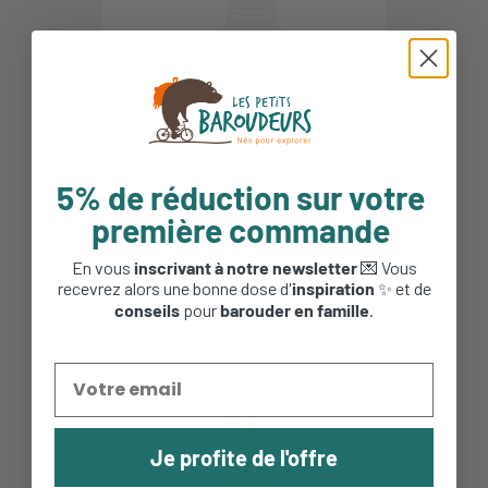
5% de réduction sur votre
première commande
Kid Kanteen 350 ml en Inox -
bouchon Sippy - Rainbows
En vous
inscrivant à notre newsletter
💌 Vous
19,95 €
recevrez alors une bonne dose d'
inspiration
✨ et de
conseils
pour
barouder en famille
.
Je profite de l'offre