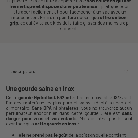
la planète. Pas de fuite à déplorer avec
son bouchon qui est
hermétique et dispose d’une petite anse
: pratique pour
l’attraper facilement et pour l’accrocher à un sac avec un
mousqueton. Enfin, sa peinture spécifique
offre un bon
grip
, ce qui évite aux kids de la faire glisser des mains trop
souvent.
Description:
Une gourde saine en inox
Cette
gourde Hydroflask 532 ml
est acier inoxydable 18/8, soit
l’un des matériaux les plus purs et sains, adapté au contact
alimentaire.
Sans BPA ni phtalates
, vous ne trouverez aucun
perturbateur endocrinien dans cette gourde : elle est
sans
danger pour vous et vos enfants
. Mais ce n’est pas le seul
avantage qu’a
cette gourde en inox
:
elle
ne prend pas le goût
de la boisson qu’elle contient