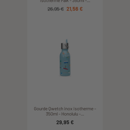
isotherme Falk - 350ml -...
26,95 €
21,56 €
Gourde Qwetch inox isotherme -
350ml - Honolulu -...
29,95 €