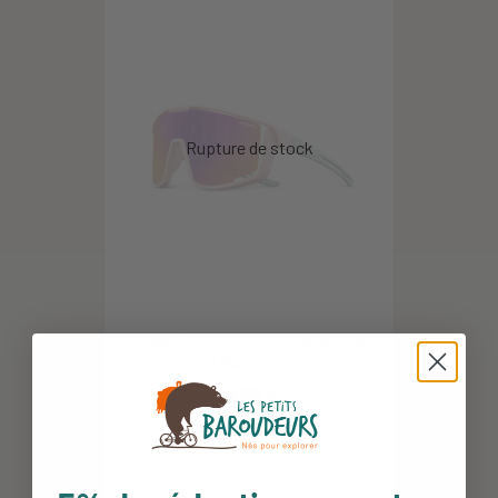
Julbo Fury Junior - 8/12 ans - Cat
3 - Mat Rose...
51,95 €