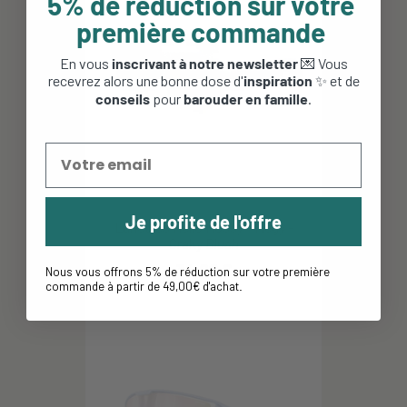
5% de réduction sur votre
première commande
En vous
inscrivant à notre newsletter
💌 Vous
recevrez alors une bonne dose d'
inspiration
✨ et de
conseils
pour
barouder en famille
.
Je profite de l'offre
Lunettes Hello Hossy - Megy -
Craky Blush
34,90 €
Nous vous offrons 5% de réduction sur votre première
commande à partir de 49,00€ d'achat
.