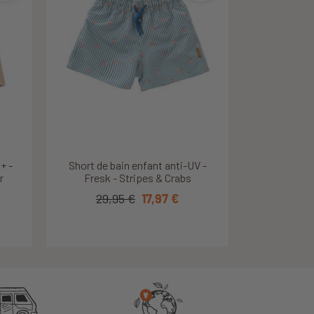
Découvrir ce produit
Découvrir ce produit
nches
G -
+ -
Culotte de bain anti-UV - Fresk -
Short de bain enfant anti-UV -
r
Fresk - Stripes & Crabs
Fishing Bear
19,95 €
29,95 €
13,97 €
17,97 €