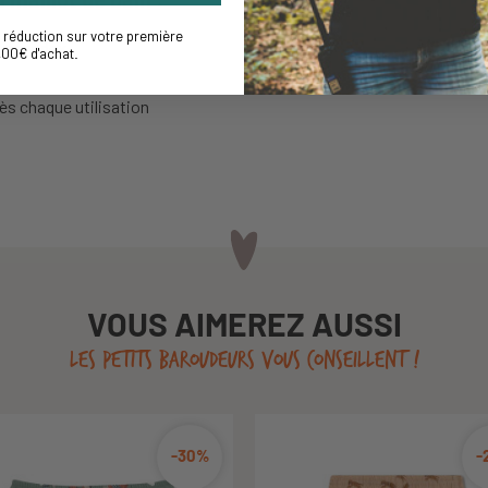
réduction sur votre première
% spandex
,00€ d'achat
.
rès chaque utilisation
VOUS AIMEREZ AUSSI
LES PETITS BAROUDEURS VOUS CONSEILLENT !
-40%
-30%
-
-