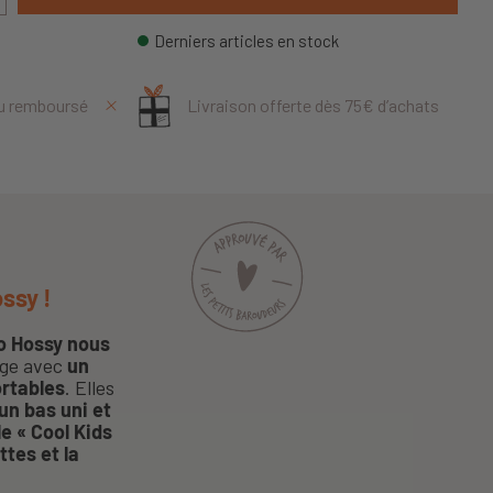
Derniers articles en stock
ou remboursé
Livraison offerte dès 75€ d’achats
ossy !
lo Hossy nous
nage avec
un
ortables
. Elles
un bas uni et
le « Cool Kids
ttes et la