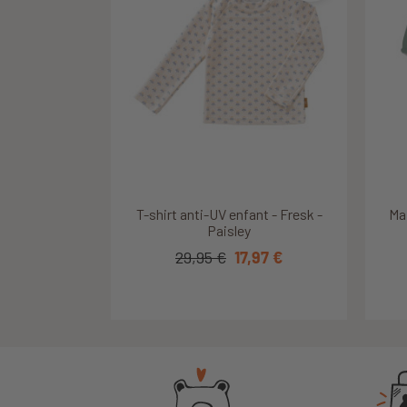
Découvrir ce produit
Découvrir ce produit
T-shirt anti-UV enfant - Fresk -
Couche de bain bébé - Swim
Ma
Ma
Ma
Essentials - Lila - Leopard
Paisley
22,95 €
29,95 €
16,07 €
17,97 €