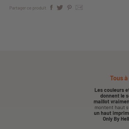
Partager ce produit
Tous à 
Les couleurs et
donnent le s
maillot vraime
montent haut su
un haut impri
Only By Hel