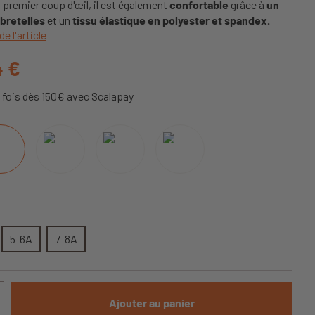
premier coup d'œil, il est également
confortable
grâce à
un
 bretelles
et un
tissu élastique en polyester et spandex.
de l'article
4 €
 fois dès 150€ avec Scalapay
5-6A
7-8A
Ajouter au panier