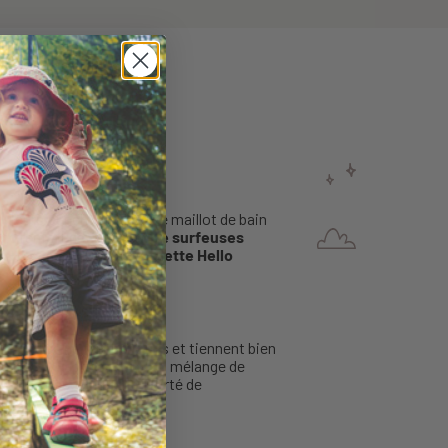
ouleurs punchy rendent ce maillot de bain
nd renfort de
fleurs et de surfeuses
 de soleil ou une casquette Hello
s bretelles ne tombent pas et tiennent bien
rouleau.
Fabriqué dans un mélange de
 ce qui laisse une belle liberté de
ntimètre.