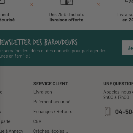
ment
Dès 75 € d'achats
Livrais
écurisé
livraison offerte
en 2
NEWSLETTER DES BAROUDEURS
Je
e semaine des idées et des conseils pour partager des
res en famille !
SERVICE CLIENT
UNE QUESTION
re
Livraison
Appelez-nous d
9h00 à 17h00
Paiement sécurisé
04-50
s
Echanges / Retours
 parle
CGV
ue à Annecy
Crèches, écoles...