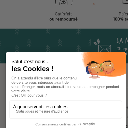
Satisfait
Paie
ou remboursé
100% s
LA 
Chaqu
aventu
À PROPOS
Notre histoi
Le blog
Nos marque
Le site qui inspire, conseille, équipe
La presse en
les familles pour leurs activités
Notre boutiq
nature