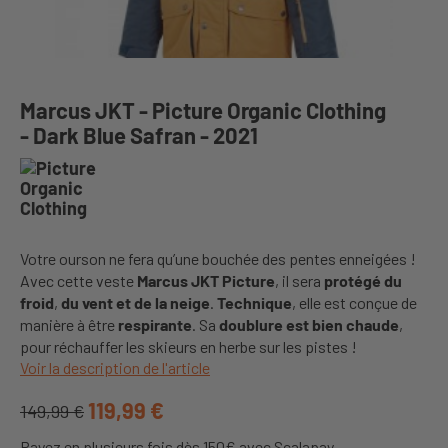
Marcus JKT - Picture Organic Clothing
- Dark Blue Safran - 2021
Votre ourson ne fera qu’une bouchée des pentes enneigées !
Avec cette veste
Marcus JKT Picture
, il sera
protégé du
froid
,
du vent et de la neige
.
Technique
, elle est conçue de
manière à être
respirante
. Sa
doublure est bien chaude
,
pour réchauffer les skieurs en herbe sur les pistes !
Voir la description de l'article
119,99 €
149,99 €
Payez en plusieurs fois dès 150€ avec Scalapay