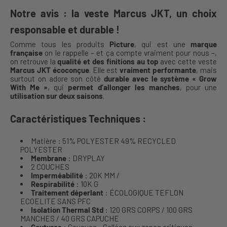
Notre avis : la veste Marcus JKT, un choix
responsable et durable !
Comme tous les produits
Picture
, qui est une
marque
française
on le rappelle – et ça compte vraiment pour nous –,
on retrouve la
qualité et des finitions au top
avec cette veste
Marcus JKT écoconçue
. Elle est
vraiment performante
, mais
surtout on adore son côté
durable avec le système « Grow
With Me »
, qui
permet d’allonger les manches
, pour une
utilisation sur deux saisons
.
Caractéristiques Techniques :
Matière : 51% POLYESTER 49% RECYCLED
POLYESTER
Membrane
: DRYPLAY
2 COUCHES
Imperméabilité
: 20K MM /
Respirabilité
: 10K G
Traitement déperlant
: ÉCOLOGIQUE TEFLON
ECOELITE SANS PFC
Isolation Thermal Std
: 120 GRS CORPS / 100 GRS
MANCHES / 40 GRS CAPUCHE
Coutures
: Cousues - Collées aux zones critiques