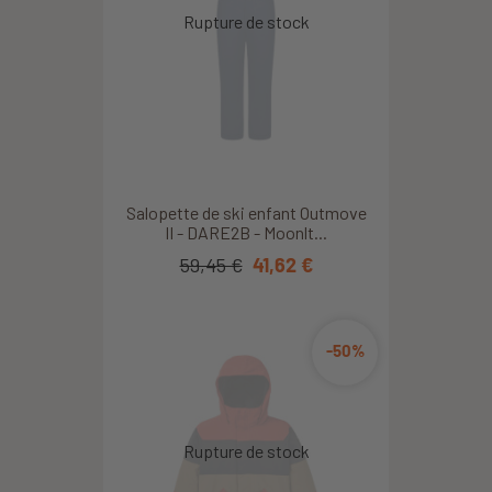
Salopette de ski enfant Outmove
II - DARE2B - Moonlt...
59,45 €
41,62 €
-50%