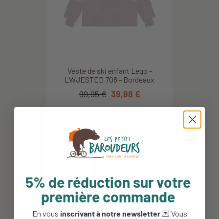
Veste de ski enfant Lego -
LWJESTED 708 - Bordeaux
99,95 €
39,98 €
-30%
5% de réduction sur votre
première commande
En vous
inscrivant à notre newsletter
💌 Vous