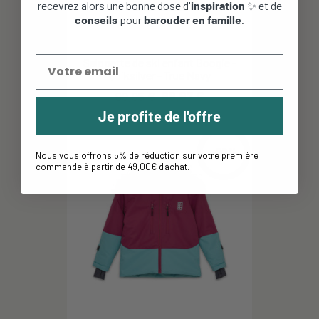
recevrez alors une bonne dose d'
inspiration
✨ et de
conseils
pour
barouder en famille
.
Salopette de ski enfant Boogie -
Quiksilver - True Navy
99,95 €
69,97 €
Je profite de l'offre
-60%
Nous vous offrons 5% de réduction sur votre première
commande à partir de 49,00€ d'achat
.