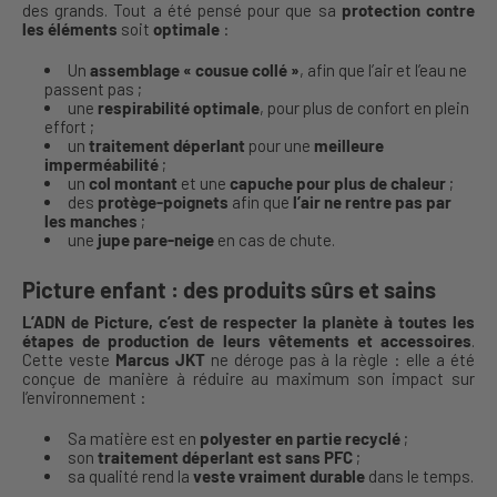
des grands. Tout a été pensé pour que sa
protection contre
les éléments
soit
optimale
:
Un
assemblage « cousue collé »
, afin que l’air et l’eau ne
passent pas ;
une
respirabilité optimale
, pour plus de confort en plein
effort ;
un
traitement déperlant
pour une
meilleure
imperméabilité
;
un
col montant
et une
capuche pour plus de chaleur
;
des
protège-poignets
afin que
l’air ne rentre pas par
les manches
;
une
jupe pare-neige
en cas de chute.
Picture enfant : des produits sûrs et sains
L’ADN de Picture, c’est de respecter la planète à toutes les
étapes de production de leurs vêtements et accessoires
.
Cette veste
Marcus JKT
ne déroge pas à la règle : elle a été
conçue de manière à réduire au maximum son impact sur
l’environnement :
Sa matière est en
polyester en partie recyclé
;
son
traitement déperlant est sans PFC
;
sa qualité rend la
veste vraiment durable
dans le temps.