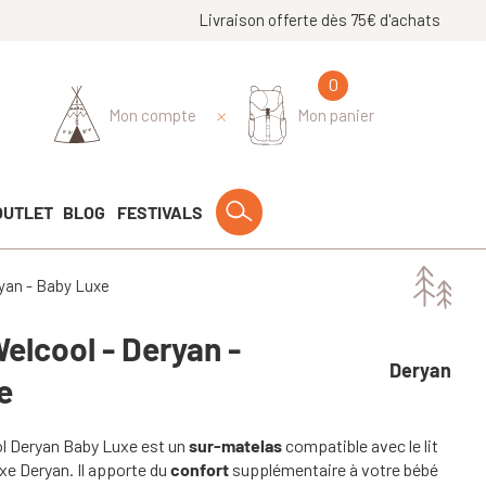
Livraison offerte dès 75€ d'achats
0
Mon compte
Mon panier
OUTLET
BLOG
FESTIVALS
yan - Baby Luxe
elcool - Deryan -
Deryan
e
l Deryan Baby Luxe est un
sur-matelas
compatible avec le lit
e Deryan. Il apporte du
confort
supplémentaire à votre bébé