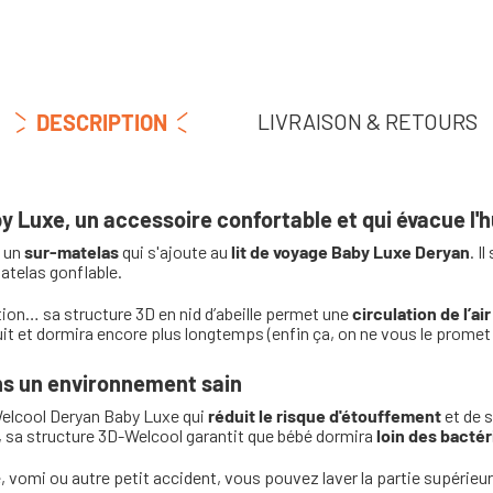
LIVRAISON & RETOURS
DESCRIPTION
 Luxe, un accessoire confortable et qui évacue l'
t un
sur-matelas
qui s'ajoute au
lit de voyage Baby Luxe Deryan
. I
telas gonflable.
ion… sa structure 3D en nid d’abeille permet une
circulation de l’ai
uit et dormira encore plus longtemps (enfin ça, on ne vous le promet
ns un environnement sain
 Welcool Deryan Baby Luxe qui
réduit le risque d'étouffement
et de s
us, sa structure 3D-Welcool garantit que bébé dormira
loin des bactér
e, vomi ou autre petit accident, vous pouvez laver la partie supérieu