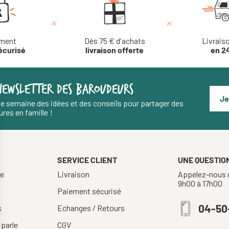
ment
Dès 75 € d'achats
Livrais
écurisé
livraison offerte
en 2
NEWSLETTER DES BAROUDEURS
Je
e semaine des idées et des conseils pour partager des
res en famille !
SERVICE CLIENT
UNE QUESTION
re
Livraison
Appelez-nous d
9h00 à 17h00
Paiement sécurisé
04-50
s
Echanges / Retours
 parle
CGV