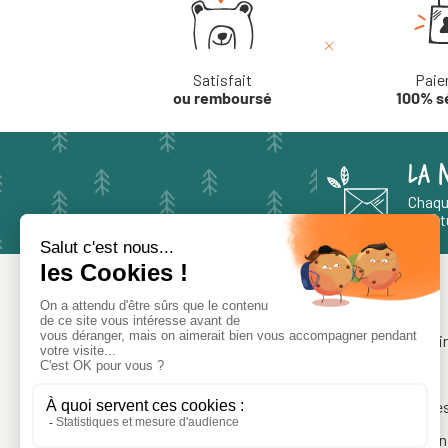
Satisfait
Paie
ou remboursé
100% s
LA 
Chaqu
aventu
À PROPOS
Notre histoi
Le blog
Nos marque
Le site qui inspire, conseille, équipe
La presse en