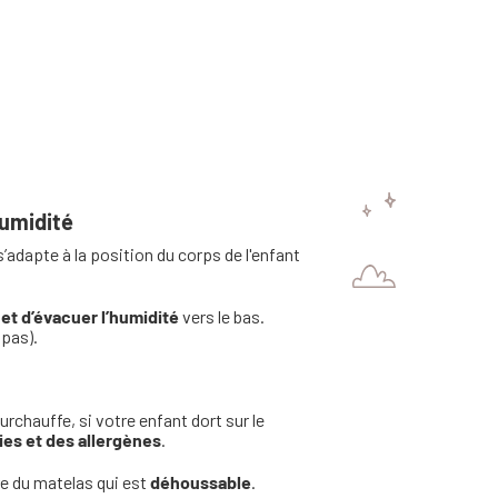
humidité
l s’adapte à la position du corps de l'enfant
r et d’évacuer l’humidité
vers le bas.
 pas).
urchauffe, si votre enfant dort sur le
ies et des allergènes
.
re du matelas qui est
déhoussable
.