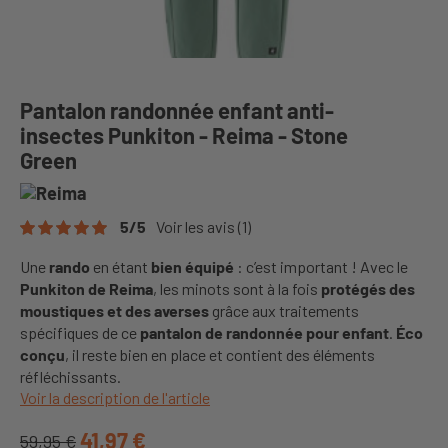
Pantalon randonnée enfant anti-
insectes Punkiton - Reima - Stone
Green
5
/
5
Voir les avis
(1)
Une
rando
en étant
bien équipé
: c’est important ! Avec le
Punkiton de Reima
, les minots sont à la fois
protégés des
moustiques et des averses
grâce aux traitements
spécifiques de ce
pantalon de randonnée pour enfant
.
Éco
conçu
, il reste bien en place et contient des éléments
réfléchissants.
Voir la description de l'article
41,97 €
59,95 €