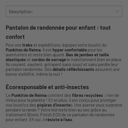
Description:
Pantalon de randonnée pour enfant : tout
confort
Pour vos
treks
et expéditions, équipez votre loustic du
Punkiton de Reima
. Il est
hyper confortable
pour les
aventuriers et reste bien ajusté.
Bas de jambes et taille
élastiqués
et
cordon de serrage
le maintiennent bien en place.
Ils courent, sautent, grimpent sans souci et sans perdre leur
pantalon randonnée. Des
détails réfléchissants
assurent une
bonne visibilité, même la nuit !
Écoresponsable et anti-insectes
Le
Punkiton de Reima
contient des
fibres recyclées
: rien de
mieux pour la planète ! Et en plus, il est conçu pour protéger
nos loustics des
piqûres d’insecte
s. Une averse vous surprend
pendant la rando ? Votre kid reste bien au sec grâce au
traitement Bionic Finish ECO de ce pantalon de randonnée
pour enfant. Eh oui, il
résiste à l’eau
.