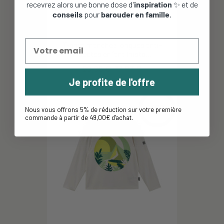
recevrez alors une bonne dose d'
inspiration
✨ et de
conseils
pour
barouder en famille
.
T-shirt manches longues anti-
insectes enfant Inista...
29,95 €
17,97 €
Je profite de l'offre
-40%
Nous vous offrons 5% de réduction sur votre première
commande à partir de 49,00€ d'achat
.