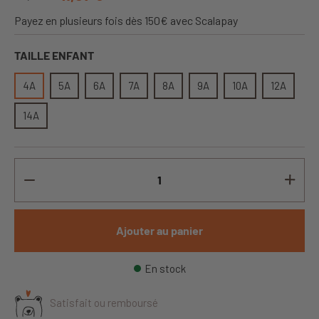
Payez en plusieurs fois dès 150€ avec Scalapay
TAILLE ENFANT
4A
5A
6A
7A
8A
9A
10A
12A
14A
Ajouter au panier
En stock
Satisfait ou remboursé