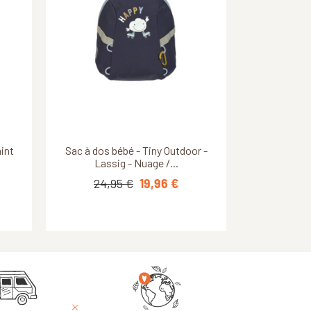
Découvrir ce produit
Découvrir ce produit
er -
int
Sac à dos bébé - Tiny Outdoor -
Hylax 15 - Vaude - Hotchili
Lassig - Nuage /...
24,95 €
53,00 €
19,96 €
37,10 €