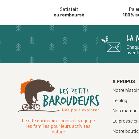
Satisfait
Paie
ou remboursé
100% s
LA 
Chaqu
aventu
À PROPOS
Notre histoi
Le blog
Nos marque
Le site qui inspire, conseille, équipe
La presse en
les familles pour leurs activités
Notre boutiq
nature