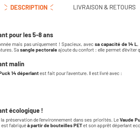
LIVRAISON & RETOURS
DESCRIPTION
nt pour les 5-8 ans
ndonnée mais pas uniquement ! Spacieux, avec
sa capacité de 14 L
,
entures. Sa
sangle pectorale
ajoute du confort : elle permet d’éviter 
ant malin
Puck 14 déperlant
est fait pour l’aventure. Il est livré avec :
nt écologique !
la préservation de l’environnement dans ses priorités. Le
Vaude Pu
il est fabriqué
à partir de bouteilles PET
et son apprêt déperlant eco