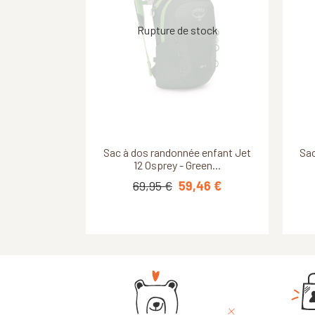
Découvrir ce produit
Découvrir ce produit
Sac à dos randonnée enfant Jet
Hidalgo 24L - Vaude - Eclipse
Sac
Sac
Pet
12 Osprey - Green...
69,95 €
89,95 €
59,46 €