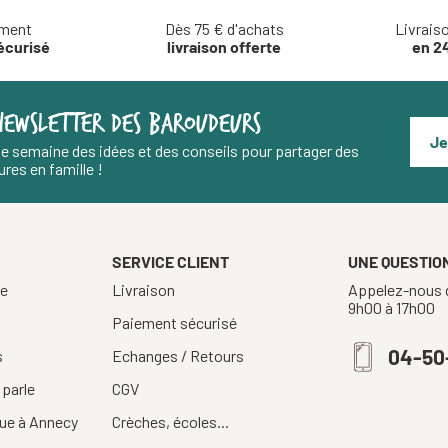
ment
Dès 75 € d'achats
Livrais
écurisé
livraison offerte
en 2
NEWSLETTER DES BAROUDEURS
Je
e semaine des idées et des conseils pour partager des
res en famille !
SERVICE CLIENT
UNE QUESTION
re
Livraison
Appelez-nous d
9h00 à 17h00
Paiement sécurisé
04-50
s
Echanges / Retours
 parle
CGV
ue à Annecy
Crèches, écoles...