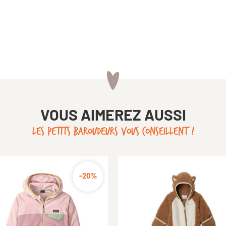
VOUS AIMEREZ AUSSI
LES PETITS BAROUDEURS VOUS CONSEILLENT !
-40%
-50%
-20%
-
-