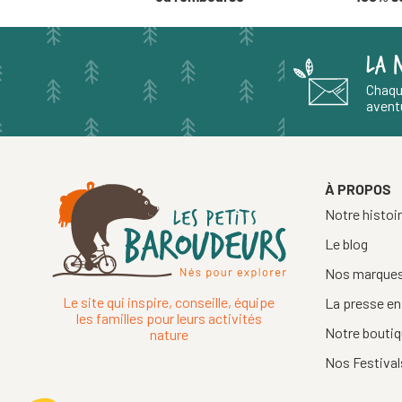
LA 
Chaqu
aventu
À PROPOS
Notre histoi
Le blog
Nos marque
Le site qui inspire, conseille, équipe
La presse en
les familles pour leurs activités
Notre boutiq
nature
Nos Festival