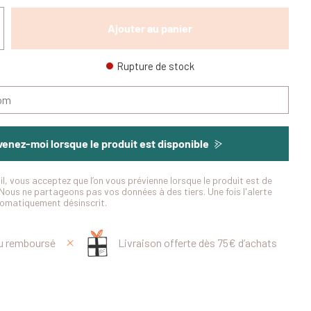
Ajouter au panier
Rupture de stock
enez-moi lorsque le produit est disponible
il, vous acceptez que l’on vous prévienne lorsque le produit est de
Nous ne partageons pas vos données à des tiers. Une fois l'alerte
tomatiquement désinscrit.
ou remboursé
Livraison offerte dès 75€ d’achats