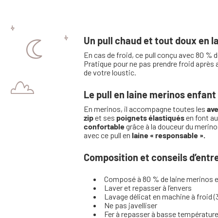
Un pull chaud et tout doux en l
En cas de froid, ce pull conçu avec 80 % 
Pratique pour ne pas prendre froid après a
de votre loustic.
Le pull en laine merinos enfant
En merinos, il accompagne toutes les
av
zip
et ses
poignets élastiqués
en font au
confortable
grâce à la douceur du merinos
avec ce pull en
laine « responsable ».
Composition et conseils d’entr
Composé à 80 % de laine merinos e
Laver et repasser à l’envers
Lavage délicat en machine à froid (
Ne pas javelliser
Fer à repasser à basse températur