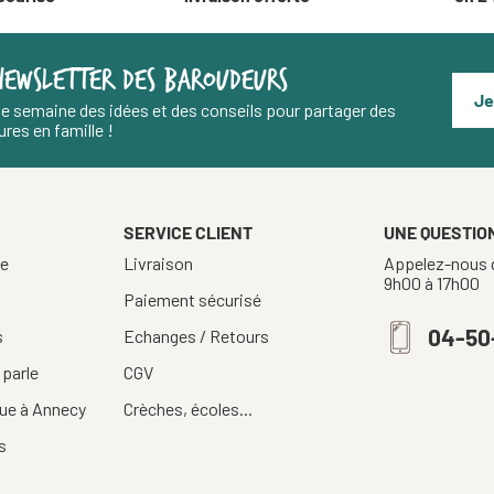
NEWSLETTER DES BAROUDEURS
Je
e semaine des idées et des conseils pour partager des
res en famille !
SERVICE CLIENT
UNE QUESTION
re
Livraison
Appelez-nous d
9h00 à 17h00
Paiement sécurisé
04-50
s
Echanges / Retours
 parle
CGV
ue à Annecy
Crèches, écoles...
s