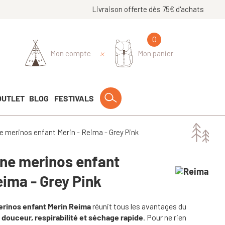
Livraison offerte dès 75€ d'achats
0
Mon compte
Mon panier
OUTLET
BLOG
FESTIVALS
ine merinos enfant Merin - Reima - Grey Pink
aine merinos enfant
eima - Grey Pink
merinos enfant Merin Reima
réunit tous les avantages du
 douceur, respirabilité et séchage rapide
. Pour ne rien