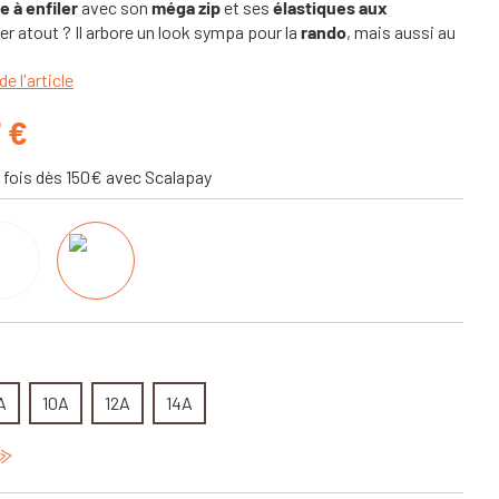
e à enfiler
avec son
méga zip
et ses
élastiques aux
ier atout ? Il arbore un look sympa pour la
rando
, mais aussi au
de l'article
7 €
 fois dès 150€ avec Scalapay
A
10A
12A
14A