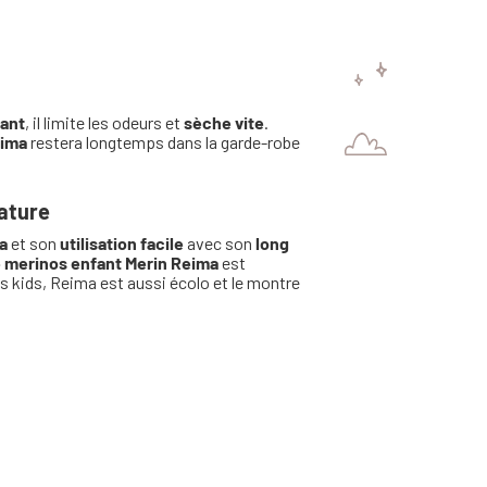
rant
, il limite les odeurs et
sèche vite
.
eima
restera longtemps dans la garde-robe
nature
a
et son
utilisation facile
avec son
long
e merinos enfant Merin Reima
est
es kids, Reima est aussi écolo et le montre