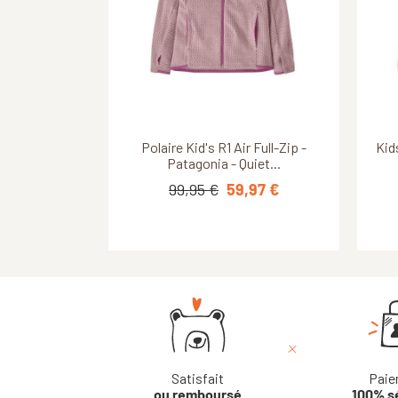
Découvrir ce produit
Découvrir ce produit
Polaire enfant Turilas - Reima -
Polaire Kid's R1 Air Full-Zip -
Kid
Patagonia - Quiet...
Peanut Brown
59,95 €
99,95 €
29,98 €
59,97 €
Satisfait
Paie
ou remboursé
100% s