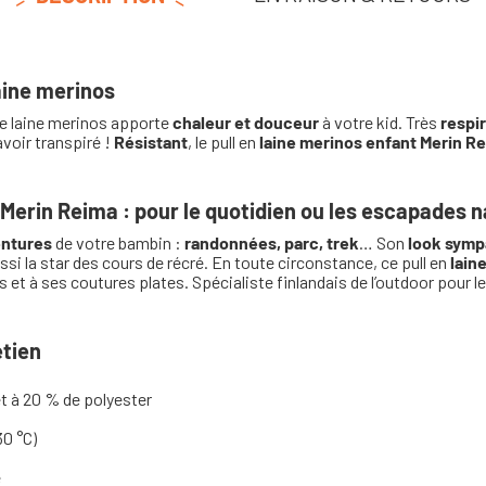
aine merinos
de laine merinos apporte
chaleur et douceur
à votre kid. Très
respi
voir transpiré !
Résistant
, le pull en
laine merinos enfant Merin R
 Merin Reima : pour le quotidien ou les escapades 
entures
de votre bambin :
randonnées, parc, trek
… Son
look symp
ssi la star des cours de récré. En toute circonstance, ce pull en
lain
 et à ses coutures plates. Spécialiste finlandais de l’outdoor pour l
etien
t à 20 % de polyester
30 °C)
e