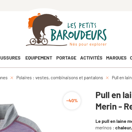
USSURES
EQUIPEMENT
PORTAGE
ACTIVITÉS
MARQUES
unes
Polaires : vestes, combinaisons et pantalons
Pull en la
Pull en l
-40%
Merin - R
Le pull en laine 
merinos :
chaleur,