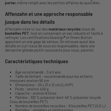
porter,
même rempli avec les petites affaires du quotidien.
Affenzahn et une approche responsable
jusque dans les détails
Affenzahn mise ici sur des
matériaux recyclés
issus de
bouteilles PET
, tout en conservant un sac robuste et facile à
nettoyer. Les certifications bluesign® et Green Button
apportent un vrai gage de sérieux. On retrouve aussi des
détails en cuir issus de sources responsables, dans une
démarche globale plutôt rassurante pour nous, parents.
Caractéristiques techniques
Âge recommandé : 3 à 5 ans
Taille de l’enfant : recommandé pour les enfants
mesurant environ 90 cm
Dimensions : 20 x 31 x 12 cm (L/H/P)
Poids : environ 420 g
Capacité : environ 8 litres
Matière : 100 % polyester dont 48 % polyester recyclé
(issu de bouteilles PET)
Nombre de bouteilles recyclées : 6 bouteilles PET (0,5 L)
Bretelles : réglables et rembourrées