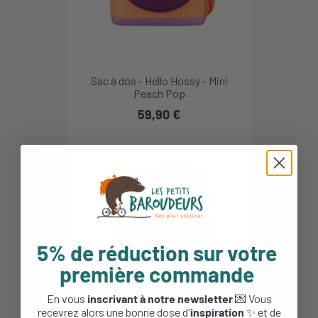
Sac à dos - Hello Hossy - Mini
Peach Pop
59,90 €
5% de réduction sur votre
première commande
En vous
inscrivant à notre newsletter
💌 Vous
recevrez alors une bonne dose d'
inspiration
✨ et de