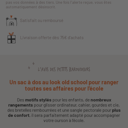
pas vos données à des tiers. Une fois l'alerte reçue, vous êtes
automatiquement désinscrit.
Satisfait ou remboursé
Livraison offerte dès 75€ d’achats
L'AVIS DES PETITS BAROUDEURS
Un sac à dos au look old school pour ranger
toutes ses affaires pour l’école
Des
motifs stylés
pour les enfants, de
nombreux
rangements
pour glisser ordinateur, cahier, gourdes et cie,
des bretelles rembourrées et une sangle pectorale pour
plus
de confort
, il sera parfaitement adapté pour accompagner
votre ourson à l’école.