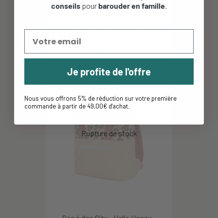
conseils
pour
barouder en famille
.
Ergobag Flex - cartable
ergonomique CP et tout...
129,95 €
Je profite de l'offre
Nous vous offrons 5% de réduction sur votre première
commande à partir de 49,00€ d'achat
.
Sac à dos City - Hello Hossy -