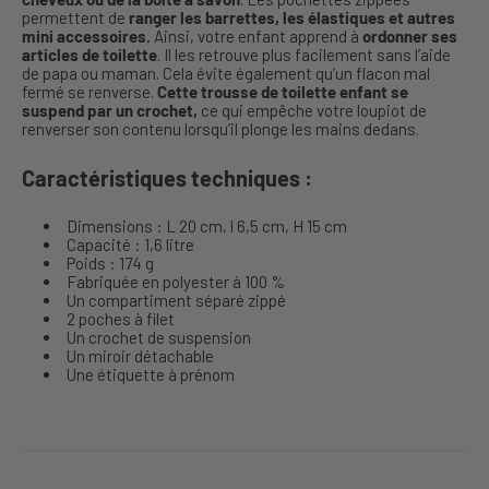
permettent de
ranger les barrettes, les élastiques et autres
mini accessoires.
Ainsi, votre enfant apprend à
ordonner ses
articles de toilette
. Il les retrouve plus facilement sans l’aide
de papa ou maman. Cela évite également qu’un flacon mal
fermé se renverse.
Cette trousse de toilette enfant se
suspend par un crochet,
ce qui empêche votre loupiot de
renverser son contenu lorsqu’il plonge les mains dedans.
Caractéristiques techniques :
Dimensions : L 20 cm, l 6,5 cm, H 15 cm
Capacité : 1,6 litre
Poids : 174 g
Fabriquée en polyester à 100 %
Un compartiment séparé zippé
2 poches à filet
Un crochet de suspension
Un miroir détachable
Une étiquette à prénom