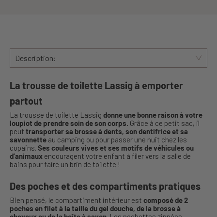
Description:
La trousse de toilette Lassig à emporter
partout
La trousse de toilette Lassig
donne une bonne raison à votre
loupiot de prendre soin de son corps.
Grâce à ce petit sac, il
peut
transporter sa brosse à dents, son dentifrice et sa
savonnette
au camping ou pour passer une nuit chez les
copains.
Ses couleurs vives et ses motifs de véhicules ou
d’animaux
encouragent votre enfant à filer vers la salle de
bains pour faire un brin de toilette !
Des poches et des compartiments pratiques
Bien pensé, le compartiment intérieur est
composé de 2
poches en filet à la taille du gel douche, de la brosse à
cheveux ou de la boîte à savon
. Les pochettes zippées