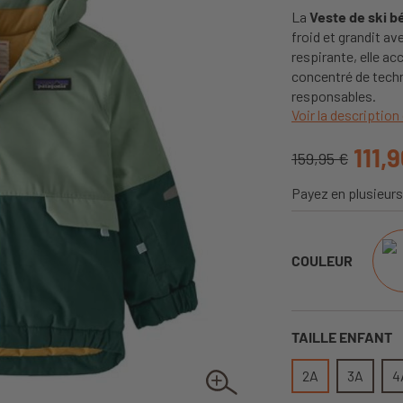
La
Veste de ski b
froid et grandit a
respirante, elle a
concentré de techn
responsables.
Voir la description 
111,
159,95 €
Payez en plusieurs
COULEUR
TAILLE ENFANT
2A
3A
4