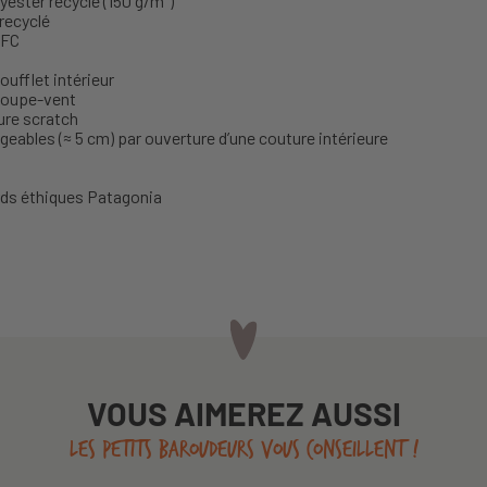
ester recyclé (150 g/m²)
 recyclé
PFC
ufflet intérieur
 coupe-vent
ure scratch
eables (≈ 5 cm) par ouverture d’une couture intérieure
rds éthiques Patagonia
VOUS AIMEREZ AUSSI
LES PETITS BAROUDEURS VOUS CONSEILLENT !