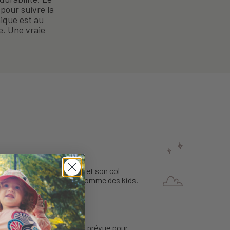
pour suivre la
ique est au
ue. Une vraie
ernales. Sa coupe souple et son col
itent la vie des parents comme des kids.
ieurs heures dehors.
nt une couture intérieure prévue pour