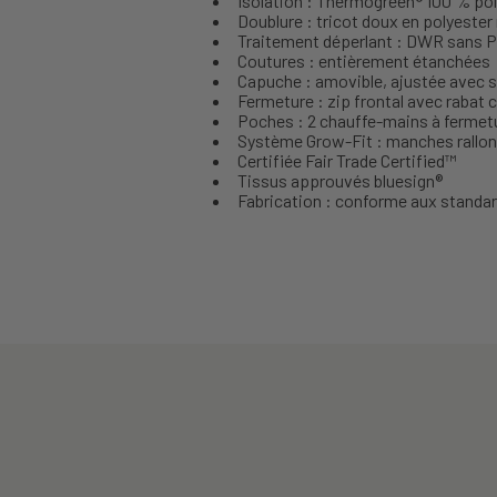
Isolation : Thermogreen® 100 % poly
Doublure : tricot doux en polyester
Traitement déperlant : DWR sans 
Coutures : entièrement étanchées
Capuche : amovible, ajustée avec so
Fermeture : zip frontal avec rabat
Poches : 2 chauffe-mains à fermet
Système Grow-Fit : manches rallong
Certifiée Fair Trade Certified™
Tissus approuvés bluesign®
Fabrication : conforme aux standa