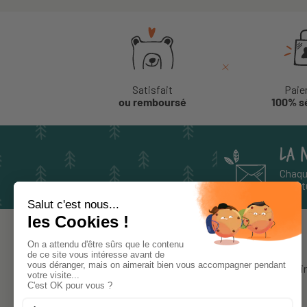
Satisfait
Paie
ou remboursé
100% s
LA 
Chaqu
aventu
À PROPOS
Notre histoi
Le blog