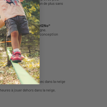
s’allonge et dure une saison de plus sans
.
atagonia
. Sa membrane
H2No®
rnées de neige ou de montagne.
approuvée bluesign®. Une conception
e complète) et garde au sec dans la neige
eures à jouer dehors dans la neige.