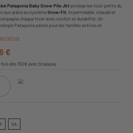
ébé Patagonia Baby Snow Pile Jkt
protège les tout-petits du
vec eux grâce au système
Grow-Fit
. Imperméable, chaude et
ccompagne chaque hiver avec confort et durabilité. Un
ologie Patagonia pensé pour les familles actives et
de l'article
96 €
 fois dès 150€ avec Scalapay
A
5A