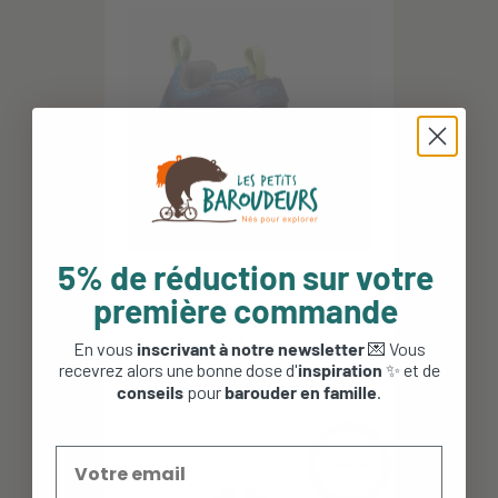
5% de réduction sur votre
première commande
Keen Chandler CNX bébé - du 19
au 23 - Bleu
En vous
inscrivant à notre newsletter
💌 Vous
recevrez alors une bonne dose d'
inspiration
✨ et de
39,00 €
conseils
pour
barouder en famille
.
-40%