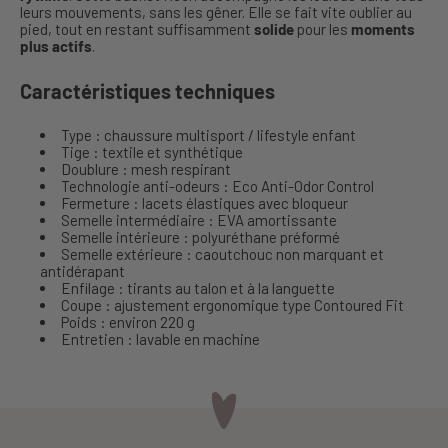
leurs mouvements, sans les gêner. Elle se fait vite oublier au
pied, tout en restant suffisamment
solide
pour les
moments
plus actifs
.
Caractéristiques techniques
Type : chaussure multisport / lifestyle enfant
Tige : textile et synthétique
Doublure : mesh respirant
Technologie anti-odeurs : Eco Anti-Odor Control
Fermeture : lacets élastiques avec bloqueur
Semelle intermédiaire : EVA amortissante
Semelle intérieure : polyuréthane préformé
Semelle extérieure : caoutchouc non marquant et
antidérapant
Enfilage : tirants au talon et à la languette
Coupe : ajustement ergonomique type Contoured Fit
Poids : environ 220 g
Entretien : lavable en machine