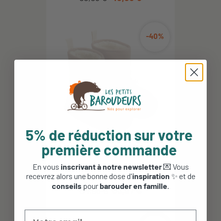
-40%
5% de réduction sur votre
première commande
En vous
inscrivant à notre newsletter
💌 Vous
Bottes fourrées imperméables -
Matt Hybrid Boot -...
recevrez alors une bonne dose d'
inspiration
✨ et de
conseils
pour
barouder en famille
.
84,95 €
50,97 €