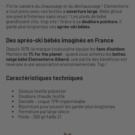
Fini le calvaire du chaussage et du déchaussage ! Elementerre
a tout prévu avec ces bottes à
ouverture large
. Bébé glisse
son pied à l’intérieur sans souci ! Les pieds de bébé
grandissent vite, trop vite ! Grâce à sa
doublure pointure
, il
garde plus longtemps ces
après-ski bébés
.
Des après-ski bébés imaginés en France
Depuis 1979, la marque toulousaine équipe les
fans d’outdoor
.
Membre de
1% for the planet
: quand vous achetez les
bottes
neige bébé Elementerre Alberni
, une partie des bénéfices est
reversée à une association environnementale. Top !
Caractéristiques techniques
Dessus textile polyester
Doublure chaude textile
Semelle : coque TPR imperméable
Bipointure pour pouvoir les garder plus longtemps
Fermeture par large velcro
Poids : 280 gr/taille 21