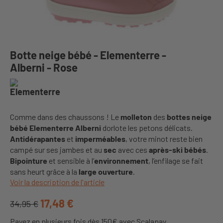
Botte neige bébé - Elementerre -
Alberni - Rose
Comme dans des chaussons ! Le
molleton
des
bottes neige
bébé Elementerre Alberni
dorlote les petons délicats.
Antidérapantes
et
imperméables
, votre minot reste bien
campé sur ses jambes et au
sec
avec ces
après-ski bébés
.
Bipointure
et sensible à l’
environnement
, l’enfilage se fait
sans heurt grâce à la
large ouverture
.
Voir la description de l'article
17,48 €
34,95 €
Payez en plusieurs fois dès 150€ avec Scalapay