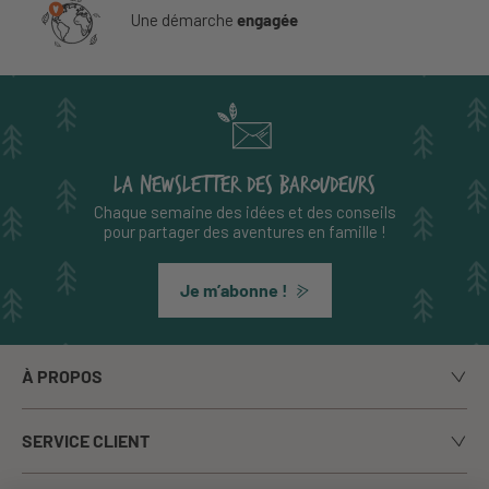
Une démarche
engagée
LA NEWSLETTER DES BAROUDEURS
Chaque semaine des idées et des conseils
pour partager des aventures en famille !
Je m’abonne !
À PROPOS
Notre histoire
SERVICE CLIENT
Le blog
Livraison
Nos marques