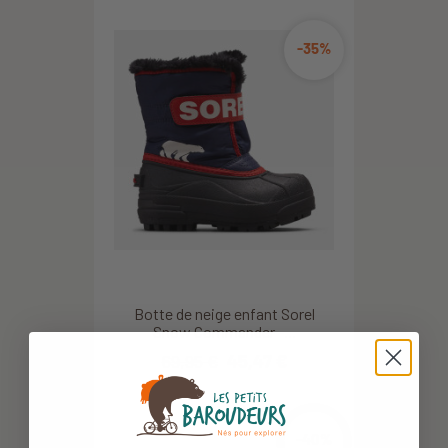
-35%
Botte de neige enfant Sorel
Snow Commander -...
69,95 €
45,47 €
-40%