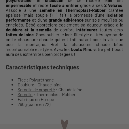
polyuréthane
, le
chausson
de ce modèle
Mini
est
imperméable
et reste
facile à enfiler
grâce à ses
2 Velcros
.
Associé à une
semelle en Thermoplast-Rubber
crantée
épaisse (mais souple !), il fait la promesse d'une
isolation
performante
et d'une
grande adhérence
sur sols mouillés ou
enneigés. Bébé appréciera également sa douceur grâce à la
doublure
et la semelle
de confort
intérieures
toutes deux
faites de laine
. Sans oublier le look lifestyle et très sympa de
cette chaussure chaude qui est fait autant pour la ville que
pour la montagne. Bref, la chaussure chaude bébé
incontournable et stylée. Avec les
boots Mini
, votre petit bout
aura ses extrémités bien protégées !
Caractéristiques techniques
Tige
: Polyuréthane
Doublure
: Chaude laine
Semelle de propreté
: Chaude laine
Semelle
: Thermoplast-Rubber
Fabriqué en Europe
260g (paire en 22)