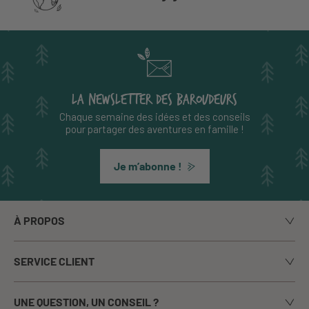
LA NEWSLETTER DES BAROUDEURS
Chaque semaine des idées et des conseils
pour partager des aventures en famille !
Je m’abonne !
À PROPOS
Notre histoire
SERVICE CLIENT
Le blog
Livraison
Nos marques
UNE QUESTION, UN CONSEIL ?
Paiement sécurisé
La presse en parle