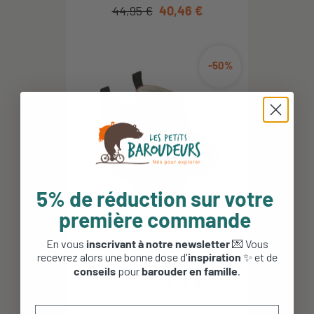
44,95 €
40,46 €
-50%
5% de réduction sur votre
première commande
En vous
inscrivant à notre newsletter
💌 Vous
Bottes de pluie fourrées - Jesse
recevrez alors une bonne dose d'
inspiration
✨ et de
- Liewood - Cat...
conseils
pour
barouder en famille
.
54,95 €
27,48 €