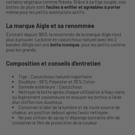
certains végétaux comme l'hévéa. Grâce à sa tige souple, ces
bottes de pluie sont
faciles à enfiler et agréables à porter
même pour les petits aventuriers actifs.
La marque Aigle et sa renommée
Existant depuis 1853, la renommée de la marque Aigle n’est
plus à prouver. La botte en caoutchouc naturel avec les 2
bandes d'Aigle est une
botte iconique
, pour les petits comme
pour les grands.
Composition et conseils d'entretien
Tige : Caoutchouc naturel majoritaire
Doublure : 65% Polyester et 35% Coton
Semelle extérieure : Caoutchouc
Nettoyer la botte après chaque utilisation à l’eau claire
ou légèrement savonneuse et essuyer les bottes à l’aide
d’un chiffon non duveteux.
Conserver à l’abri de la lumière et de toute source de
chaleur, en position debout après l’avoir nettoyée.
Ne pas utiliser de spray ni d’éponge lustrante afin de
conserver le film de protection de la couleur