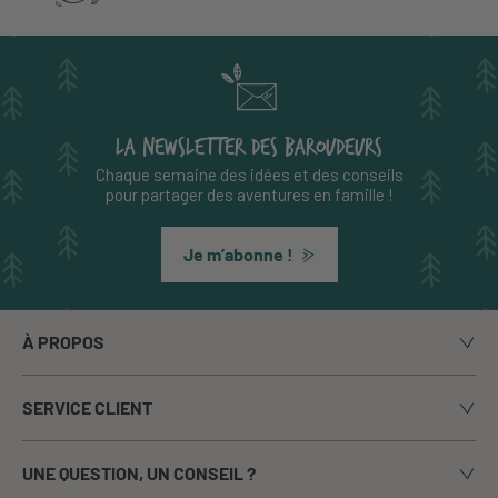
LA NEWSLETTER DES BAROUDEURS
Chaque semaine des idées et des conseils
pour partager des aventures en famille !
Je m’abonne !
À PROPOS
Notre histoire
SERVICE CLIENT
Le blog
Livraison
Nos marques
UNE QUESTION, UN CONSEIL ?
Paiement sécurisé
La presse en parle