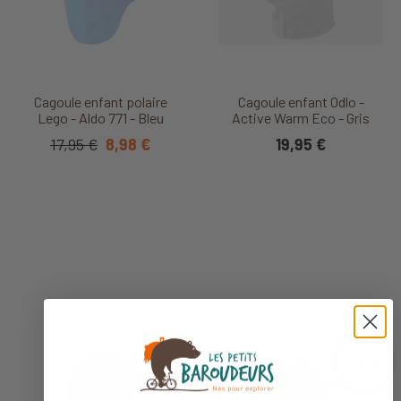
Cagoule enfant polaire
Cagoule enfant Odlo -
Lego - Aldo 771 - Bleu
Active Warm Eco - Gris
17,95 €
8,98 €
19,95 €
-20%
-20%