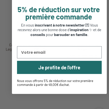
5% de réduction sur votre
première commande
En vous
inscrivant à notre newsletter
💌 Vous
recevrez alors une bonne dose d'
inspiration
✨ et de
conseils
pour
barouder en famille
.
Cagoule enfant polaire
Capuchon bébé Zoli - Noir /
Lego - Lwaustin 706 - Bleu
Rouge
19,95 €
15,96 €
27,50 €
22,00 €
Je profite de l'offre
Nous vous offrons 5% de réduction sur votre première
commande à partir de 49,00€ d'achat
.