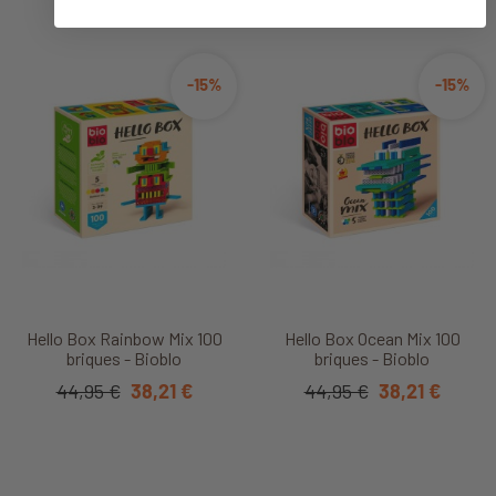
-15%
-15%
Hello Box Rainbow Mix 100
Hello Box Ocean Mix 100
briques - Bioblo
briques - Bioblo
44,95 €
38,21 €
44,95 €
38,21 €