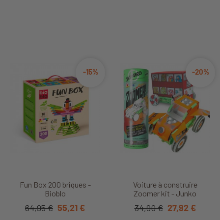
-15%
-20%
Fun Box 200 briques -
Voiture à construire
Bioblo
Zoomer kit - Junko
64,95 €
55,21 €
34,90 €
27,92 €