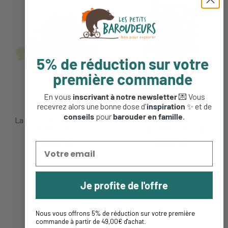
5% de réduction sur votre
première commande
En vous
inscrivant à notre newsletter
💌 Vous
recevrez alors une bonne dose d'
inspiration
✨ et de
conseils
pour
barouder en famille
.
La maison en rondin - 175
La cabane dans les arbres -
pièces - Jeujura
90 pièces - Jeujura
59,90 €
59,90 €
Je profite de l'offre
Nous vous offrons 5% de réduction sur votre première
commande à partir de 49,00€ d'achat
.