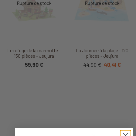
Le refuge de la marmotte -
La Journée à la plage - 120
150 pièces - Jeujura
pièces - Jeujura
59,90 €
44,90 €
40,41 €