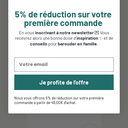
5% de réduction sur votre
première commande
-30%
En vous
inscrivant à notre newsletter
💌 Vous
recevrez alors une bonne dose d'
inspiration
✨ et de
conseils
pour
barouder en famille
.
Je profite de l'offre
Combinaison bébé hiver en duvet
Nous vous offrons 5% de réduction sur votre première
Columbia Snuggly...
commande à partir de 49,00€ d'achat
.
79,95 €
55,97 €