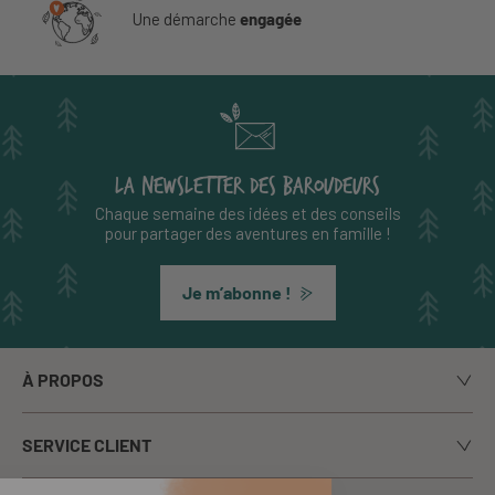
Une démarche
engagée
LA NEWSLETTER DES BAROUDEURS
Chaque semaine des idées et des conseils
pour partager des aventures en famille !
Je m’abonne !
À PROPOS
Notre histoire
SERVICE CLIENT
Le blog
Livraison
Nos marques