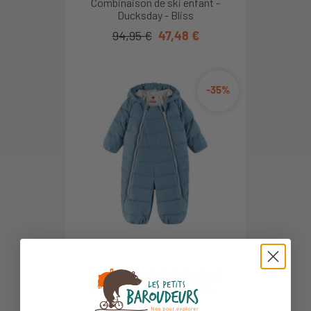
Combinaison de ski enfant -
Ducksday - Bliss
94,95 €
47,48 €
-35%
Combinaison bébé chaude et
déperlante transformable...
119,95 €
77,97 €