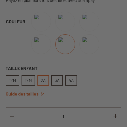
Payez en plusieurs fois dès 150€ avec Scalapay
COULEUR
TAILLE ENFANT
12M
18M
2A
3A
4A
Guide des tailles