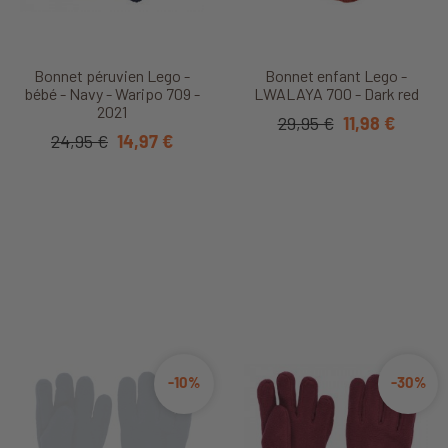
Bonnet péruvien Lego -
Bonnet enfant Lego -
bébé - Navy - Waripo 709 -
LWALAYA 700 - Dark red
2021
29,95 €
11,98 €
24,95 €
14,97 €
-10%
-30%