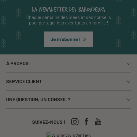
LA NEWSLETTER DES BAROUDEURS
Chaque semaine des idées et des conseils
pour partager des aventures en famille !
Je m’abonne !
À PROPOS
Notre histoire
SERVICE CLIENT
Le blog
Livraison
Nos marques
UNE QUESTION, UN CONSEIL ?
Paiement sécurisé
La presse en parle
Appelez-nous du lundi au vendredi de 9h00 à 17h00
Echanges / Retours
Notre boutique à Annecy
CGV
04-50-63-93-44
SUIVEZ-NOUS !
Nos Festivals
Crèches, écoles...