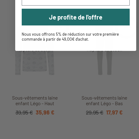
Je profite de l'offre
-10%
-40%
Nous vous offrons 5% de réduction sur votre première
commande à partir de 49,00€ d'achat
.
Sous-vêtements laine
Sous-vêtements laine
enfant Légo - Haut
enfant Légo - Bas
39,95 €
35,96 €
29,95 €
17,97 €