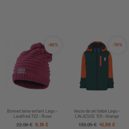
-60%
-70%
Bonnet laine enfant Lego -
Veste de ski bébé Lego -
Lwalfred 722 - Rose
LWJESSE 701 - Orange
22,96 €
9,18 €
139,95 €
41,99 €