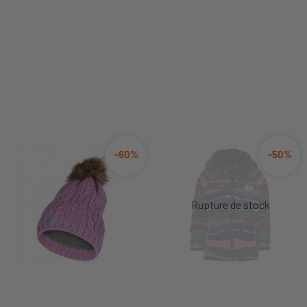
-60%
-50%