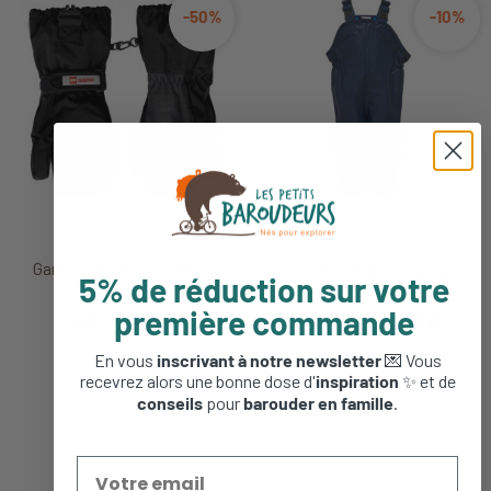
-50%
-10%
Gants enfant Lego - Noir
Pantalon de pluie garçon
5% de réduction sur votre
Lego - Marine
première commande
34,95 €
17,48 €
22,95 €
20,66 €
En vous
inscrivant à notre newsletter
💌 Vous
recevrez alors une bonne dose d'
inspiration
✨ et de
conseils
pour
barouder en famille
.