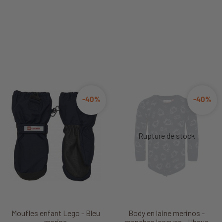
-40%
-40%
Moufles enfant Lego - Bleu
Body en laine merinos -
marine
manches longues - Ubava