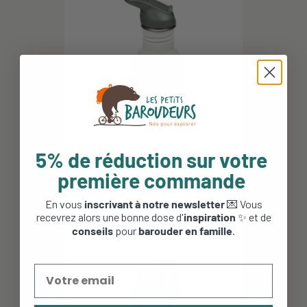
5% de réduction sur votre
première commande
Kid Kanteen 350 ml en Inox -
bouchon sport à rabat -...
En vous
inscrivant à notre newsletter
💌 Vous
19,95 €
recevrez alors une bonne dose d'
inspiration
✨ et de
conseils
pour
barouder en famille
.