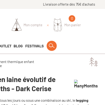
Livraison offerte dès 75€ d'achats
0
Mon compte
Mon panier
OUTLET
BLOG
FESTIVALS
ent thermique enfant
se
n laine évolutif de
hs - Dark Cerise
 tous les jours ou sous une combinaison au ski, le
legging