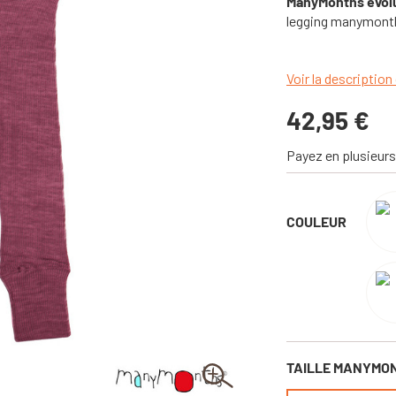
ManyMonths évolu
legging manymonths 
Voir la description 
42,95 €
Payez en plusieurs
COULEUR
TAILLE MANYMO