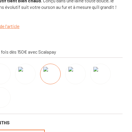
tif tient bien chaud
. Conçu dans une laine toute douce, le
évolutif suit votre ourson au fur et à mesure qu’il grandit !
de l'article
 fois dès 150€ avec Scalapay
NTHS