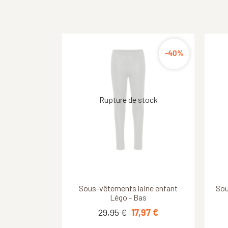
-40%
Découvrir ce produit
Découvrir ce produit
Sous-vêtements laine enfant
Cagoule enfant Odlo - Active
Sou
Sou
Warm Eco - Gris
Légo - Bas
29,95 €
19,95 €
17,97 €