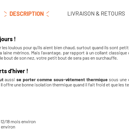
LIVRAISON & RETOURS
DESCRIPTION
jours !
ler les loulous pour qu’ils aient bien chaud, surtout quand ils sont peti
a laine mérinos. Mais l’avantage, par rapport à un collant classique o
e le bout de son nez, votre petit bout de sera pas en surchauffe.
ts d’hiver !
ut
aussi
se porter comme sous-vêtement thermique
sous une c
l offre une bonne isolation thermique quand il fait froid et que les
3-12/18 mois environ
s environ