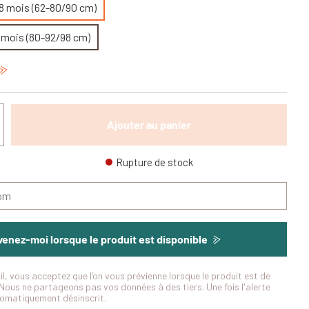
18 mois (62-80/90 cm)
0 mois (80-92/98 cm)
Ajouter au panier
Rupture de stock
enez-moi lorsque le produit est disponible
il, vous acceptez que l’on vous prévienne lorsque le produit est de
Nous ne partageons pas vos données à des tiers. Une fois l'alerte
tomatiquement désinscrit.