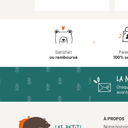
Satisfait
Paie
ou remboursé
100% s
LA 
Chaqu
aventu
À PROPOS
Notre histoi