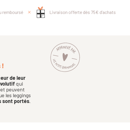
ou remboursé
Livraison offerte dès 75€ d’achats
 !
eur de leur
volutif
qui
e et peuvent
ue les leggings
s sont portés
.