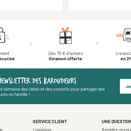
ment
Dès 75 € d'achats
Livrais
écurisé
livraison offerte
en 2
NEWSLETTER DES BAROUDEURS
Je
e semaine des idées et des conseils pour partager des
res en famille !
SERVICE CLIENT
UNE QUESTION
re
Livraison
Appelez-nous d