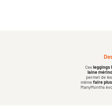
Des
Ces
leggings
laine mérin
permet de les 
même
faire plu
ManyMonths évo