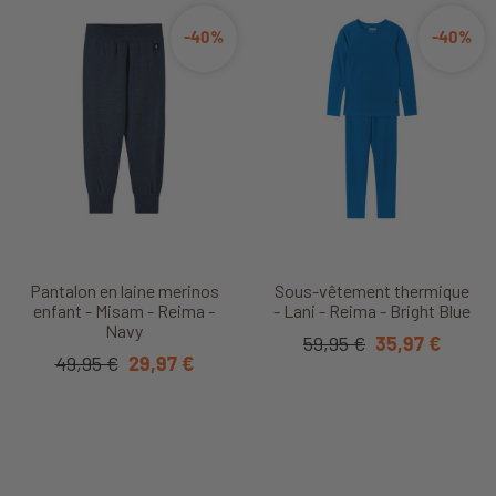
-40%
-40%
Pantalon en laine merinos
Sous-vêtement thermique
enfant - Misam - Reima -
- Lani - Reima - Bright Blue
Navy
59,95 €
35,97 €
49,95 €
29,97 €