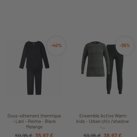
-40%
-35%
Sous-vêtement thermique
Ensemble Active Warm
- Lani - Reima - Black
kids - Urban chic /shadow
Melange
-...
59,95 €
35,97 €
59,95 €
38,97 €