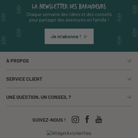
LA NEWSLETTER DES BAROUDEURS
Chaque semaine des idées et des conseils
pour partager des aventures en famille !
Je m’abonne !
À PROPOS
Notre histoire
SERVICE CLIENT
Le blog
Livraison
Nos marques
UNE QUESTION, UN CONSEIL ?
Paiement sécurisé
La presse en parle
Appelez-nous du lundi au vendredi de 9h00 à 17h00
Echanges / Retours
Notre boutique à Annecy
CGV
04-50-63-93-44
SUIVEZ-NOUS !
Nos Festivals
Crèches, écoles...