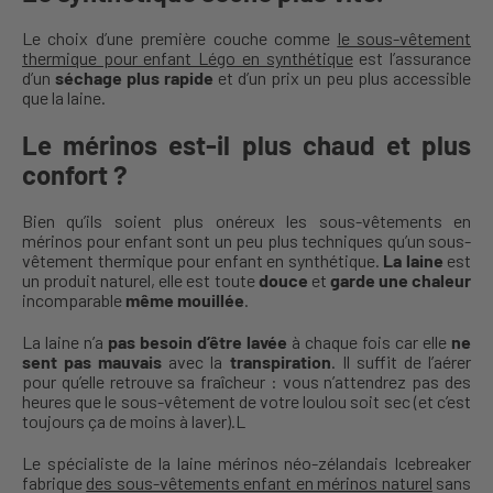
Le choix d’une première couche comme
le sous-vêtement
thermique pour enfant Légo en synthétique
est l’assurance
d’un
séchage plus rapide
et d’un prix un peu plus accessible
que la laine.
Le mérinos est-il plus chaud et plus
confort ?
Bien qu’ils soient plus onéreux les sous-vêtements en
mérinos pour enfant sont un peu plus techniques qu’un sous-
vêtement thermique pour enfant en synthétique.
La laine
est
un produit naturel, elle est toute
douce
et
garde une chaleur
incomparable
même mouillée
.
La laine n’a
pas besoin d’être lavée
à chaque fois car elle
ne
sent pas mauvais
avec la
transpiration
. Il suffit de l’aérer
pour qu’elle retrouve sa fraîcheur : vous n’attendrez pas des
heures que le sous-vêtement de votre loulou soit sec (et c’est
toujours ça de moins à laver).L
Le spécialiste de la laine mérinos néo-zélandais Icebreaker
fabrique
des sous-vêtements enfant en mérinos naturel
sans