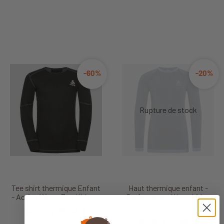
-60%
-20%
Tee shirt thermique Enfant
Haut thermique enfant -
- Active Warm Eco Kids -...
Performance Warm kids -
Odlo...
34,95 €
13,98 €
39,95 €
31,96 €