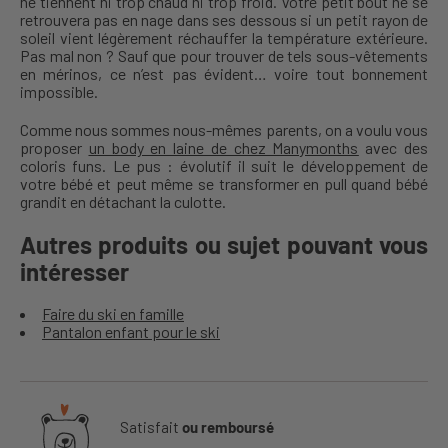
ne tiennent ni trop chaud ni trop froid. Votre petit bout ne se
retrouvera pas en nage dans ses dessous si un petit rayon de
soleil vient légèrement réchauffer la température extérieure.
Pas mal non ? Sauf que pour trouver de tels sous-vêtements
en mérinos, ce n’est pas évident… voire tout bonnement
impossible.
Comme nous sommes nous-mêmes parents, on a voulu vous
proposer
un body en laine de chez Manymonths
avec des
coloris funs. Le pus : évolutif il suit le développement de
votre bébé et peut même se transformer en pull quand bébé
grandit en détachant la culotte.
Autres produits ou sujet pouvant vous
intéresser
Faire du ski en famille
Pantalon enfant pour le ski
Satisfait
ou remboursé