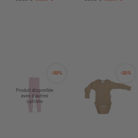
-30%
-20%