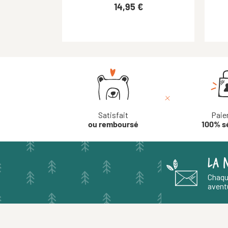
14,95 €
16,90 €
Satisfait
Paie
ou remboursé
100% s
LA 
Chaqu
aventu