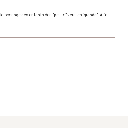
 passage des enfants des "petits" vers les "grands". A fait
c un couteau de grand