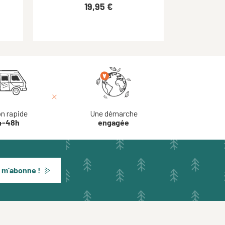
29,95 €
19,95 €
on rapide
Une démarche
4-48h
engagée
 m’abonne !