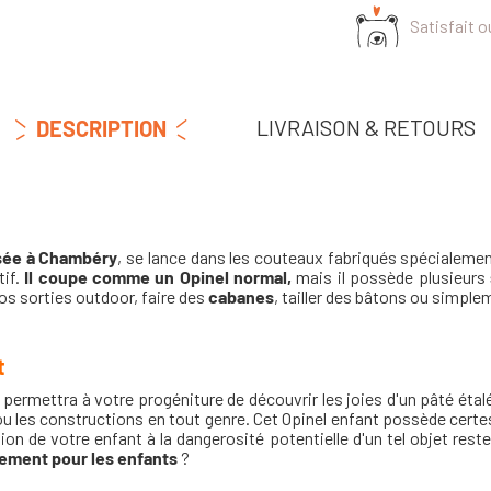
Satisfait 
LIVRAISON & RETOURS
DESCRIPTION
asée à Chambéry
, se lance dans les couteaux fabriqués spécialemen
tif.
Il coupe comme un Opinel normal,
mais il possède plusieurs
vos sorties outdoor, faire des
cabanes
, tailler des bâtons ou simpl
t
l permettra à votre progéniture de découvrir les joies d'un pâté éta
u les constructions en tout genre. Cet Opinel enfant possède certes
tion de votre enfant à la dangerosité potentielle d'un tel objet re
ement pour les enfants
?