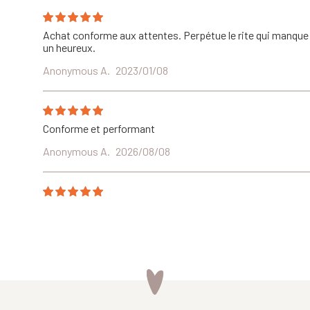
Achat conforme aux attentes. Perpétue le rite qui manque le
un heureux.
Anonymous A.
2023/01/08
Conforme et performant
Anonymous A.
2026/08/08
Le meilleur cadeau qu'on pouvait lui offrir. Jouez seul ave
Anonymous A.
2026/08/08
Très bien. Enfants 8 et 10 ans ravis