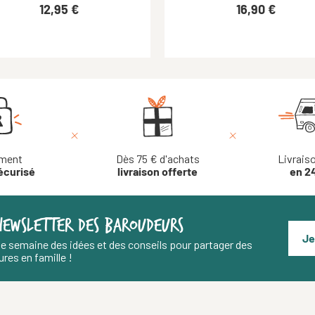
42,95 €
12,95 €
12,95 €
38,66 €
29,95 €
16,90 €
16,90 €
Perrine M.
2015/11/12
Très bonne facture (Opinel comme toujours)
Jean-François R.
2026/08/08
ment
Dès 75 € d'achats
Livrais
écurisé
livraison offerte
en 2
NEWSLETTER DES BAROUDEURS
Je
e semaine des idées et des conseils pour partager des
res en famille !