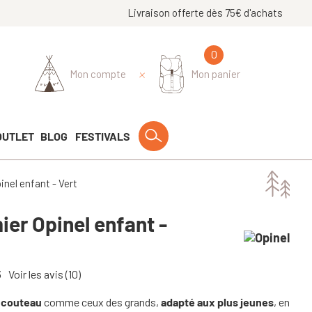
Livraison offerte dès 75€ d'achats
0
Mon compte
Mon panier
OUTLET
BLOG
FESTIVALS
nel enfant - Vert
er Opinel enfant -
5
Voir les avis
(10)
n
couteau
comme ceux des grands,
adapté aux plus jeunes
, en