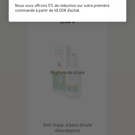
Nous vous offrons 5% de réduction sur votre première
Apaisant piqures de moustique -
commande à partir de 49,00€ d'achat
.
Néobulle - Huile...
9,90 €
Anti-tique, à base d'huile
d'eucalyptus