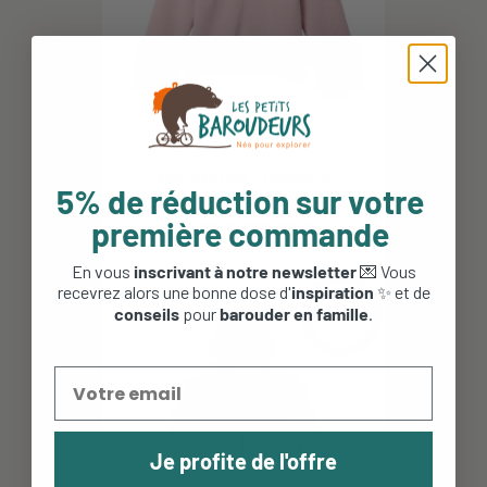
Polaire enfant - Columbia -
5% de réduction sur votre
Helvetia - Pink Agate,...
première commande
39,95 €
23,97 €
En vous
inscrivant à notre newsletter
💌 Vous
recevrez alors une bonne dose d'
inspiration
✨ et de
-50%
conseils
pour
barouder en famille
.
Je profite de l'offre