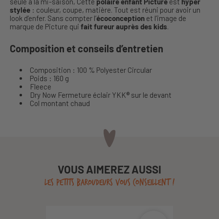
seule à la mi-saison, Cette
polaire enfant Picture
est
hyper
stylée
: couleur, coupe, matière. Tout est réuni pour avoir un
look d’enfer. Sans compter l’
écoconception
et l’image de
marque de Picture qui
fait fureur auprès des kids
.
Composition et conseils d’entretien
Composition : 100 % Polyester Circular
Poids : 160 g
Fleece
Dry Now Fermeture éclair YKK® sur le devant
Col montant chaud
VOUS AIMEREZ AUSSI
LES PETITS BAROUDEURS VOUS CONSEILLENT !