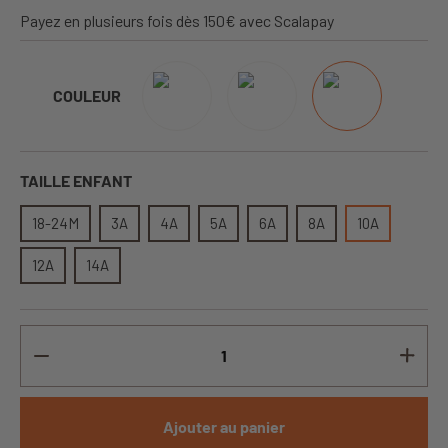
Payez en plusieurs fois dès 150€ avec Scalapay
COULEUR
TAILLE ENFANT
18-24M
3A
4A
5A
6A
8A
10A
12A
14A
Ajouter au panier