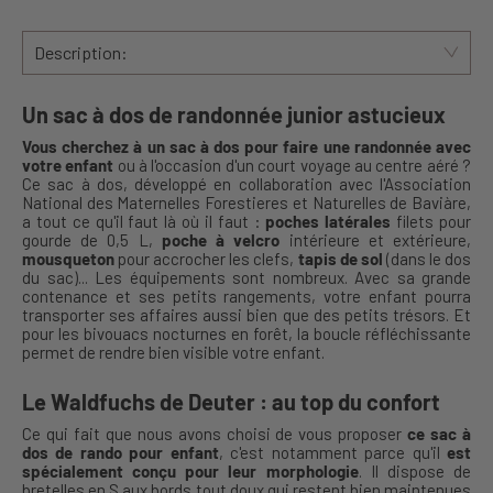
Description:
Un sac à dos de randonnée junior astucieux
Vous cherchez à un sac à dos pour faire une randonnée avec
votre enfant
ou à l'occasion d'un court voyage au centre aéré ?
Ce sac à dos, développé en collaboration avec l'Association
National des Maternelles Forestieres et Naturelles de Baviàre,
a tout ce qu'il faut là où il faut :
poches latérales
filets pour
gourde de 0,5 L,
poche à velcro
intérieure et extérieure,
mousqueton
pour accrocher les clefs,
tapis de sol
(dans le dos
du sac)... Les équipements sont nombreux. Avec sa grande
contenance et ses petits rangements, votre enfant pourra
transporter ses affaires aussi bien que des petits trésors. Et
pour les bivouacs nocturnes en forêt, la boucle réfléchissante
permet de rendre bien visible votre enfant.
Le Waldfuchs de Deuter : au top du confort
Ce qui fait que nous avons choisi de vous proposer
ce sac à
dos de rando pour enfant
, c'est notamment parce qu'il
est
spécialement conçu pour leur morphologie
. Il dispose de
bretelles en S aux bords tout doux qui restent bien maintenues