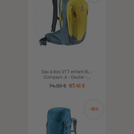
recommande.
Béatrice S.
2026/08/06
Super sac pour les enfants
Alexandre B.
2026/08/06
Sac à dos VTT enfant 8L -
Très bon produit malheureusement il n'a pas été livré avec le
Compact Jr - Deuter -...
bon coloris (vert au lieu de violet)
74,90 €
67,41 €
Lucie C.
2026/08/06
-15%
Super
François H.
2026/08/06