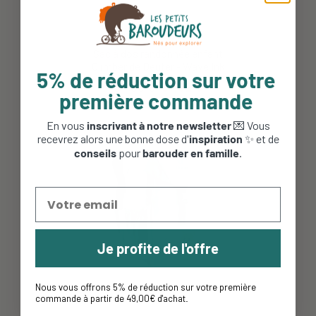
Produit totalement conforme à mes attentes, très bien
Sac à dos randonnée enfant
conçu et joli design.
Climber de Deuter - Wave Ink
5% de réduction sur votre
Julie B.
2026/08/06
84,90 €
67,92 €
première commande
En vous
inscrivant à notre newsletter
💌 Vous
recevrez alors une bonne dose d'
inspiration
✨ et de
Très bien
-20%
conseils
pour
barouder en famille
.
Anonymous A.
2019/03/09
Produit conforme Convient parfaitement à ma fille de 7 ans
Anonymous A.
2019/04/08
Je profite de l'offre
Nous vous offrons 5% de réduction sur votre première
commande à partir de 49,00€ d'achat
.
On l'a choisi comme cartable pour la rentrée au CP de notre