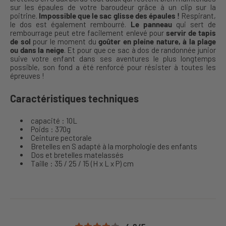
sur les épaules de votre baroudeur grâce à un clip sur la
poitrine.
Impossible que le sac glisse des épaules !
Respirant,
le dos est également rembourré.
Le panneau
qui sert de
rembourrage peut etre facilement enlevé pour
servir de tapis
de sol
pour le moment du
goûter en pleine nature, à la plage
ou dans la neige
. Et pour que ce sac à dos de randonnée junior
suive votre enfant dans ses aventures le plus longtemps
possible, son fond a été renforcé pour résister à toutes les
épreuves !
Caractéristiques techniques
capacité : 10L
Poids : 370g
Ceinture pectorale
Bretelles en S adapté à la morphologie des enfants
Dos et bretelles matelassés
Taille : 35 / 25 / 15 (H x L x P) cm