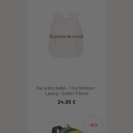
Top!
Emilie T.
2018/09/05
produit d'excellente qualité
Emmanuelle B.
2026/08/06
Sac à dos bébé - Tiny Outdoor -
conforme aux attentes
Lassig - Soleil / Pêche
24,95 €
Claire H.
2017/07/11
-10%
Très satisfaite de mon achat. Confirme à mes attentes. Je le