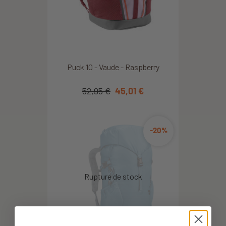
Difficile d'évaluer car offert en cadeau de naissance
Anonymous A.
2020/06/12
Puck 10 - Vaude - Raspberry
Très bien adapté à mon petit Gabin de 4.5 ans.
52,95 €
45,01 €
Anonymous A.
2026/08/06
-20%
correspond bien a la description. beau produit
Anonymous A.
2026/08/06
correspondait à mes attentes
Anonymous A.
2026/08/06