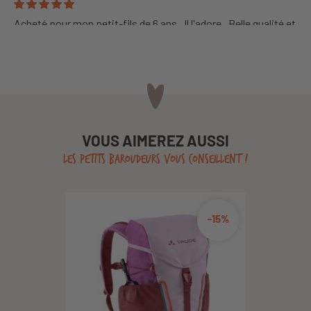
Acheté pour mon petit-fils de 6 ans . Il l'adore . Belle qualité et
confort comme tous les produits Deuter . Allie la technicité
au côté sympa
Anonymous A.
2026/08/06
Finitions impeccables, un beau produit, c’est ce que je
VOUS AIMEREZ AUSSI
recherche
LES PETITS BAROUDEURS VOUS CONSEILLENT !
Anonymous A.
2026/08/06
-15%
Parfait pour un enfant de 6 et maintenant 7 ans. Il adore la
mousse grise qui lui permet de s'asseoir pendant les pique
nique.
Anonymous A.
2026/08/06