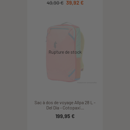
49,90 €
39,92 €
Matthieu A.
2026/08/06
Sac un peu petit pour 6 ans et la mousse pour s’assoir en
forêt pourrait être améliorée mais la qualité et les couleurs
sont très bien.
Coline S.
2026/08/06
Super sac pour mon fils de 7 ans. Très adapté à sa taille et à
sa morphologie.
Céline M.
2018/04/07
Sac à dos de voyage Allpa 28 L -
Del Día - Cotopaxi...
sac à dos parfait pour un voyage scolaire et/ou petite
199,95 €
randonnée
Géraldine C.
2018/09/05