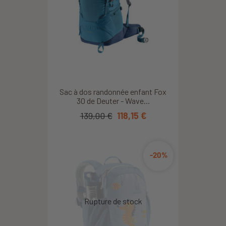
Très bon article
Béatrice P.
2026/08/06
tres bien
Sac à dos randonnée enfant Fox
30 de Deuter - Wave...
Claire J.
2026/08/06
139,00 €
118,15 €
-20%