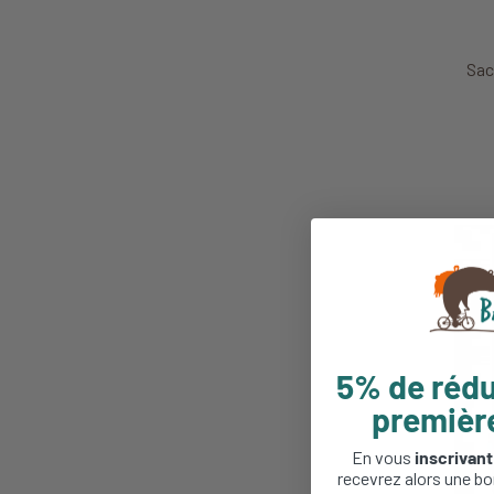
Sac
5% de rédu
premiè
En vous
inscrivant
recevrez alors une bo