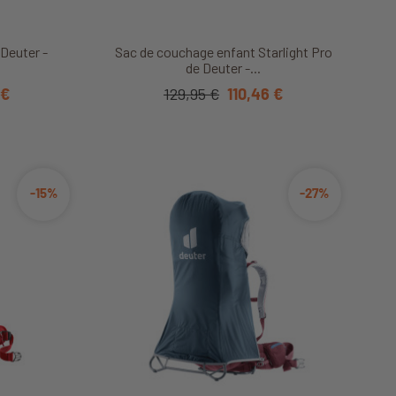
it
Découvrir ce produit
 Deuter -
Sac de couchage enfant Starlight Pro
de Deuter -...
 €
129,95 €
110,46 €
-15%
-27%