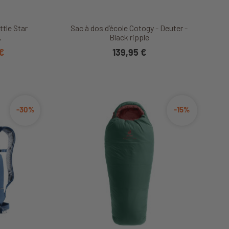
it
Découvrir ce produit
ttle Star
Sac à dos d’école Cotogy - Deuter -
.
Black ripple
 €
139,95 €
-30%
-15%