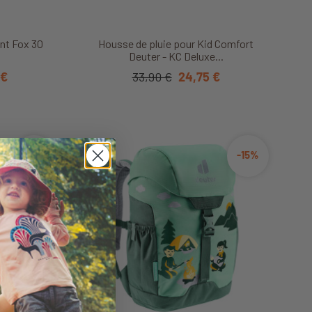
it
Découvrir ce produit
nt Fox 30
Housse de pluie pour Kid Comfort
Deuter - KC Deluxe...
 €
33,90 €
24,75 €
-20%
-15%