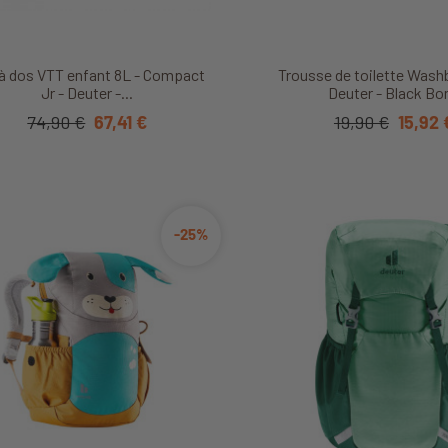
Découvrir ce produit
Découvrir ce produ
à dos VTT enfant 8L - Compact
Trousse de toilette Wash
Jr - Deuter -...
Deuter - Black Bo
74,90 €
67,41 €
19,90 €
15,92 
-25%