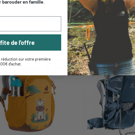
r
barouder en famille
.
Découvrir ce produit
Découvrir ce produ
re-soleil pour porte-bébé Kid
Waldfuchs de Deuter - A p
Comfort Deuter
ans - Amber map
33,90 €
24,75 €
49,90 €
39,92
fite de l'offre
réduction sur votre première
,00€ d'achat
.
-20%