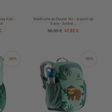
it
Découvrir ce produit
bag Kids -
Waldfuchs de Deuter 14L - à partir de
ne
6 ans - Amber...
€
59,90 €
47,92 €
-20%
-20%