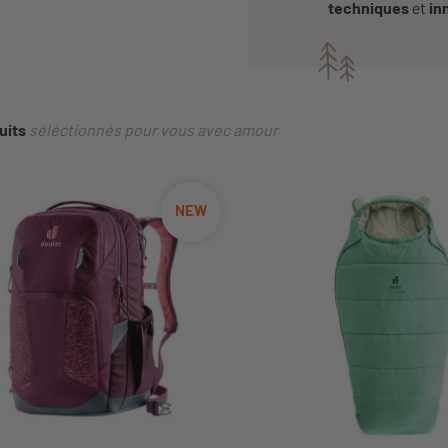
techniques
et
in
uits
séléctionnés pour vous avec amour
NEW