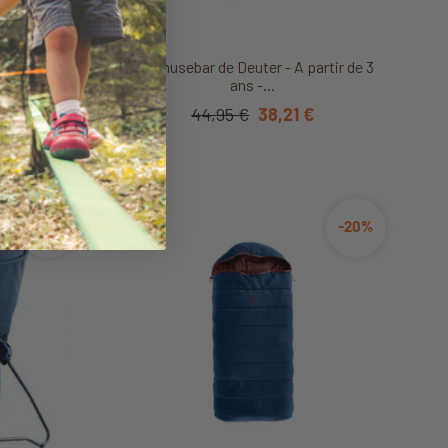
it
Découvrir ce produit
artir de 6
Schmusebar de Deuter - A partir de 3
le
ans -...
 €
44,95 €
38,21 €
-30%
-20%