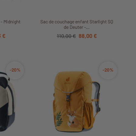
it
Découvrir ce produit
 - Midnight
Sac de couchage enfant Starlight SQ
de Deuter -...
3 €
110,00 €
88,00 €
-20%
-20%