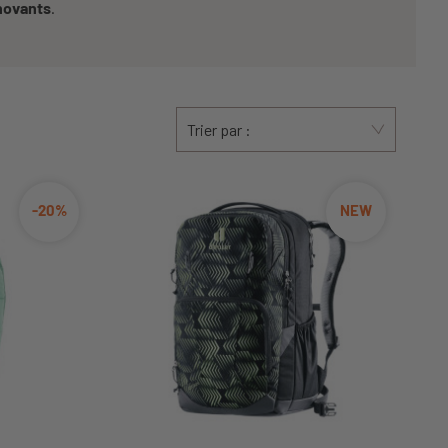
novants
.
Trier par :
-20%
NEW