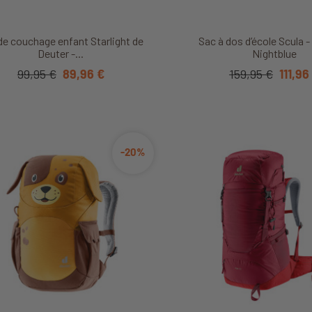
Découvrir ce produit
Découvrir ce produ
de couchage enfant Starlight de
Sac à dos d’école Scula -
Deuter -...
Nightblue
99,95 €
89,96 €
159,95 €
111,96
-20%