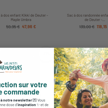
Découvrir ce produit
Découvrir ce produ
 à dos enfant Kikki de Deuter -
Sac à dos randonnée enfa
Maple Umbra
de Deuter -...
59,95 €
47,96 €
139,00 €
118,15
-27%
ction sur votre
re commande
 à notre newsletter
💌 Vous
nne dose d'
inspiration
✨ et de