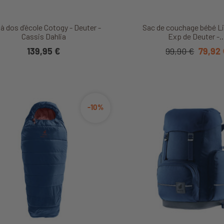
Découvrir ce produit
Découvrir ce produ
à dos d’école Cotogy - Deuter -
Sac de couchage bébé Li
Cassis Dahlia
Exp de Deuter -..
139,95 €
99,90 €
79,92
-10%