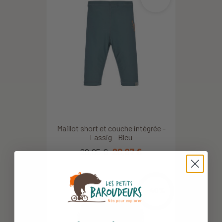
Maillot short et couche intégrée -
Lassig - Bleu
29,95 €
20,97 €
-40%