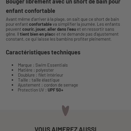
Bouger librement avec un short de bain pour
enfant confortable
Avant même d’arriver à la plage, on sait que ce short de bain
pour enfant
confortable
va simplifier la journée. Les enfants
peuvent
courir, jouer, aller dans l’eau
et en ressortir sans
gêne. Il
tient bien en plac
e et ne demande pas d’ajustement
constant, ce qui laisse les bambins profiter pleinement.
Caractéristiques techniques
Marque : Swim Essentials
Matière : polyester
Doublure : filet intérieur
Taille : taille élastique
Ajustement : cordon de serrage
Protection UV :
UPF 50+
VOUS AIMEREZ AUSSI