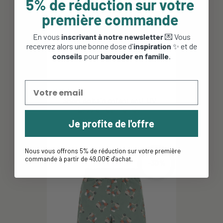
5% de réduction sur votre
première commande
En vous
inscrivant à notre newsletter
💌 Vous
recevrez alors une bonne dose d'
inspiration
✨ et de
conseils
pour
barouder en famille
.
Short de bain enfant anti-UV -
Lassig - Camion de...
Je profite de l'offre
29,95 €
17,97 €
Nous vous offrons 5% de réduction sur votre première
commande à partir de 49,00€ d'achat
.
-30%