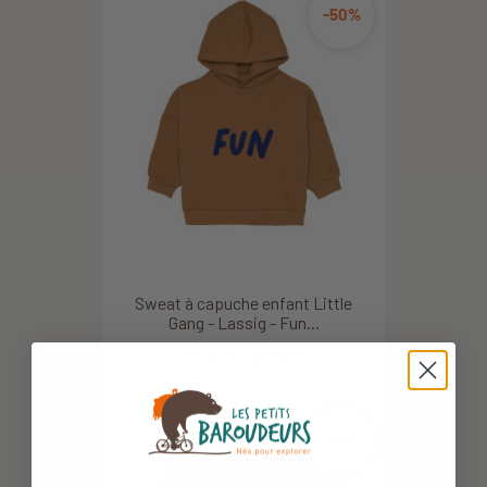
-50%
Sweat à capuche enfant Little
Gang - Lassig - Fun...
34,95 €
17,48 €
-40%