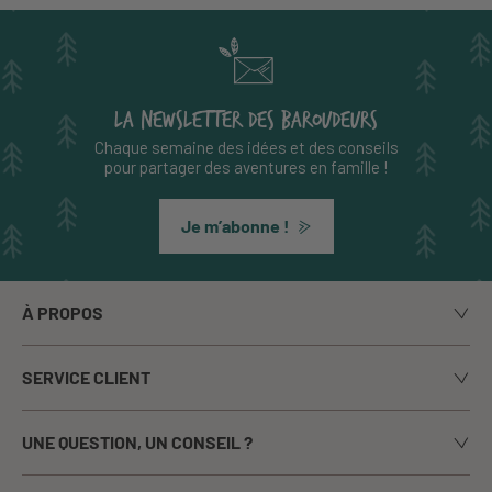
LA NEWSLETTER DES BAROUDEURS
Chaque semaine des idées et des conseils
pour partager des aventures en famille !
Je m’abonne !
À PROPOS
Notre histoire
SERVICE CLIENT
Le blog
Livraison
Nos marques
UNE QUESTION, UN CONSEIL ?
Paiement sécurisé
La presse en parle
Appelez-nous du lundi au vendredi de 9h00 à 17h00
Echanges / Retours
Notre boutique à Annecy