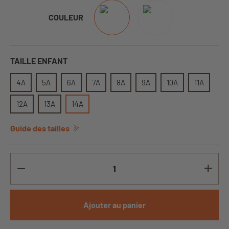
COULEUR
TAILLE ENFANT
4A
5A
6A
7A
8A
9A
10A
11A
12A
13A
14A
Guide des tailles
Ajouter au panier