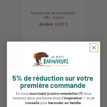
Pantalon ski de fond enfant -
Odlo - Engvik
69,95 €
41,97 €
-30%
5% de réduction sur votre
première commande
En vous
inscrivant à notre newsletter
💌 Vous
recevrez alors une bonne dose d'
inspiration
✨ et de
conseils
pour
barouder en famille
.
Micro Polaire bébé - Micro D -