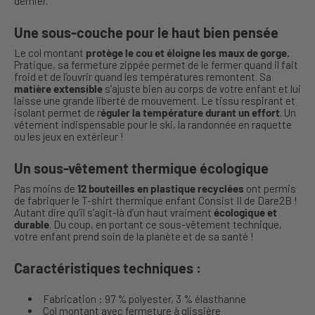
dernier.
Une sous-couche pour le haut bien pensée
Le col montant
protège le cou et éloigne les maux de gorge.
Pratique, sa fermeture zippée permet de le fermer quand il fait
froid et de l’ouvrir quand les températures remontent. Sa
matière extensible
s’ajuste bien au corps de votre enfant et lui
laisse une grande liberté de mouvement. Le tissu respirant et
isolant permet de r
éguler la température durant un effort
. Un
vêtement indispensable pour le ski, la randonnée en raquette
ou les jeux en extérieur !
Un sous-vêtement thermique écologique
Pas moins de
12 bouteilles en plastique recyclées
ont permis
de fabriquer le T-shirt thermique enfant Consist II de Dare2B !
Autant dire qu’il s’agit-là d’un haut vraiment
écologique et
durable
. Du coup, en portant ce sous-vêtement technique,
votre enfant prend soin de la planète et de sa santé !
Caractéristiques techniques :
Fabrication : 97 % polyester, 3 % élasthanne
Col montant avec fermeture à glissière