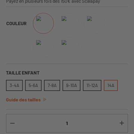
Payez en plusieurs fois dès 150€ avec Scalapay
COULEUR
TAILLE ENFANT
3-4A
5-6A
7-8A
9-10A
11-12A
14A
Guide des tailles