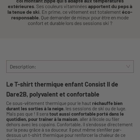
col montant zippé qui s’adapte aux températures
extérieures
. Ses couleurs vitaminées
apportent du peps à
la tenue de ski
. En prime, ce vêtement est totalement
éco-
responsable
. Que demander de mieux pour être en mode
confort et durable lors des sessions ski ?
Description:
Le T-shirt thermique enfant Consist II de
Dare2B, polyvalent et confortable
Ce sous-vêtement thermique pour le haut
réchauffe bien
durant les sorties à la neige
, les sessions de ski ou de luge.
Mais pas que ! Il sera
tout aussi confortable porté dans le
quotidien, pour traîner à la maison
, aller à l’école ou filer
dehors avec les copains. Confortable, il s’endosse directement
sur la peau grâce à sa douceur. Il peut même s’enfiler par-
dessus un t-shirt thermique pour renforcer la chaleur de ce