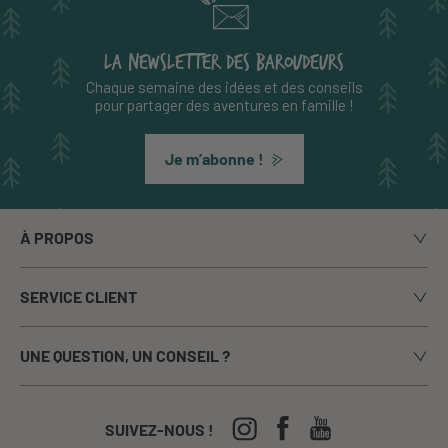
LA NEWSLETTER DES BAROUDEURS
Chaque semaine des idées et des conseils
pour partager des aventures en famille !
Je m’abonne !
À PROPOS
Notre histoire
SERVICE CLIENT
Le blog
Livraison
Nos marques
UNE QUESTION, UN CONSEIL ?
Paiement sécurisé
La presse en parle
Appelez-nous du lundi au vendredi de 9h00 à 17h00
Echanges / Retours
Notre boutique à Annecy
CGV
04-50-63-93-44
SUIVEZ-NOUS !
Nos Festivals