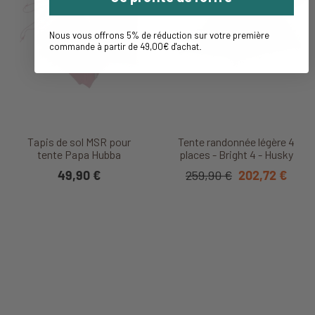
Nous vous offrons 5% de réduction sur votre première
commande à partir de 49,00€ d'achat
.
Tapis de sol MSR pour
Tente randonnée légère 4
tente Papa Hubba
places - Bright 4 - Husky
49,90 €
259,90 €
202,72 €