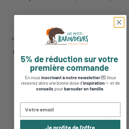
Tente randonnée 3
Tente 2 places ultralégère -
personnes Bird 3 Plus
Hubba Hubba - MSR
Blackroom -...
580,00 €
464,00 €
169,95 €
152,96 €
5% de réduction sur votre
première commande
En vous
inscrivant à notre newsletter
💌 Vous
recevrez alors une bonne dose d'
inspiration
✨ et de
conseils
pour
barouder en famille
.
-22%
Je profite de l'offre