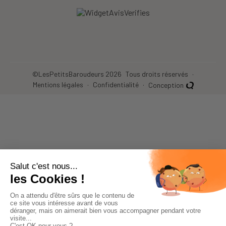
Crèches, écoles...
©LesPetitsBaroudeurs 2026
Tous droits réservés
Mentions légales
Confidentialité
Conception