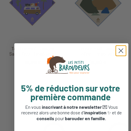
Torchon multi-usages
Torchon multi-usages
Santa Cruz - Roadtyping
Tofino - Roadtyping
18,90 €
18,90 €
5% de réduction sur votre
première commande
En vous
inscrivant à notre newsletter
💌 Vous
recevrez alors une bonne dose d'
inspiration
✨ et de
conseils
pour
barouder en famille
.