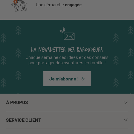
Une démarche
engagée
LA NEWSLETTER DES BAROUDEURS
Chaque semaine des idées et des conseils
pour partager des aventures en famille !
Je m’abonne !
À PROPOS
Notre histoire
SERVICE CLIENT
Le blog
Livraison
Nos marques