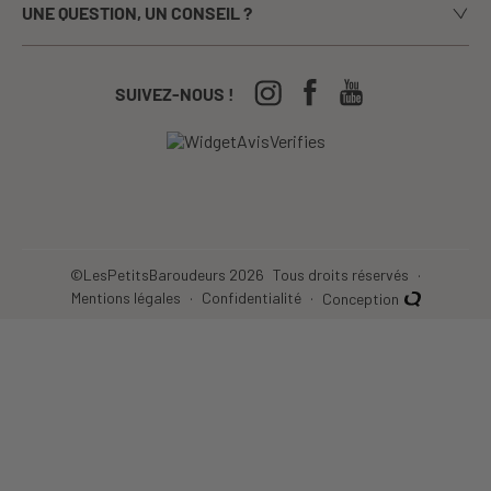
UNE QUESTION, UN CONSEIL ?
Paiement sécurisé
La presse en parle
Appelez-nous du lundi au vendredi de 9h00 à 17h00
Echanges / Retours
Notre boutique à Annecy
CGV
04-50-63-93-44
SUIVEZ-NOUS !
Nos Festivals
Crèches, écoles...
©LesPetitsBaroudeurs 2026
Tous droits réservés
Mentions légales
Confidentialité
Conception