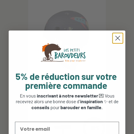
5% de réduction sur votre
première commande
Casque bébé Micro - Jusqu'à 3
En vous
inscrivant à notre newsletter
💌 Vous
ans - (46 - 50 cm ) -...
recevrez alors une bonne dose d'
inspiration
✨ et de
49,90 €
conseils
pour
barouder en famille
.
-30%